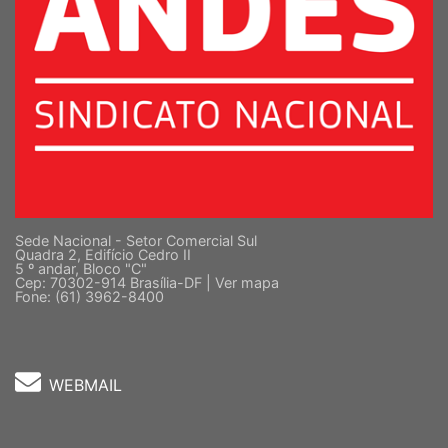
Sede Nacional - Setor Comercial Sul
Quadra 2, Edifício Cedro II
5 º andar, Bloco "C"
Cep: 70302-914 Brasília-DF |
Ver mapa
Fone: (61) 3962-8400
WEBMAIL