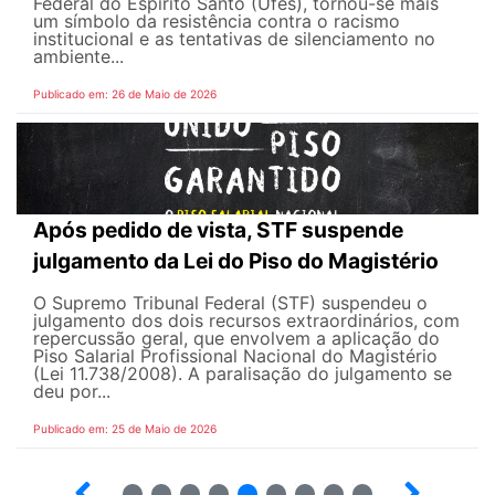
Federal do Espírito Santo (Ufes), tornou-se mais
um símbolo da resistência contra o racismo
institucional e as tentativas de silenciamento no
ambiente...
Publicado em: 26 de Maio de 2026
Após pedido de vista, STF suspende
julgamento da Lei do Piso do Magistério
O Supremo Tribunal Federal (STF) suspendeu o
julgamento dos dois recursos extraordinários, com
repercussão geral, que envolvem a aplicação do
Piso Salarial Profissional Nacional do Magistério
(Lei 11.738/2008). A paralisação do julgamento se
deu por...
Publicado em: 25 de Maio de 2026
4
5
6
7
8
9
10
12