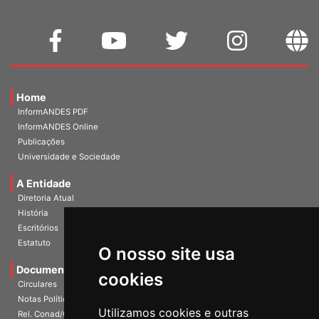
Home
InformANDES PDF
InformANDES Online
Publicações
Universidade e Sociedade
A Entidade
Diretoria Atual
História
Escritórios
Estatuto
O nosso site usa
Documentos
cookies
Circulares
Notas Políticas
Utilizamos cookies e outras
Rel. Conad/Congresso