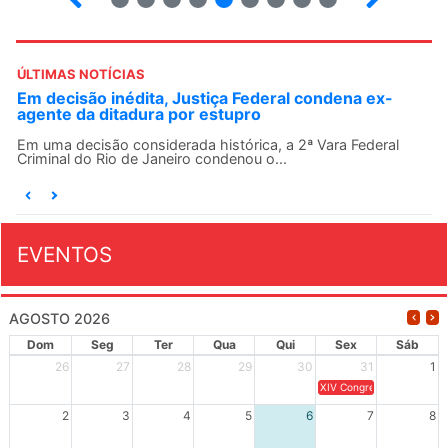
ÚLTIMAS NOTÍCIAS
Em decisão inédita, Justiça Federal condena ex-
agente da ditadura por estupro
Em uma decisão considerada histórica, a 2ª Vara Federal
Criminal do Rio de Janeiro condenou o...
EVENTOS
AGOSTO 2026
Dom
Seg
Ter
Qua
Qui
Sex
Sáb
26
27
28
29
30
31
1
XIV Congresso Brasileiro 
2
3
4
5
6
7
8