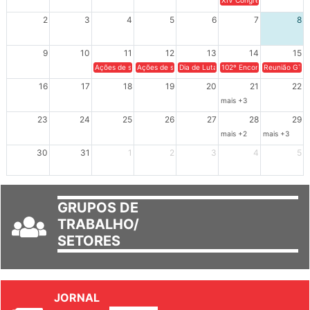
XIV Congresso Brasileiro 
2
3
4
5
6
7
8
9
10
11
12
13
14
15
Ações de solidariedade a Cuba no Rio Grande do Sul - 100 anos 
Ações de solidariedade a Cuba no Rio Grande do Su
Dia de Luta em Defesa de Cuba e da S
102º Encontro da Regional
Reunião GTPE
16
17
18
19
20
21
22
mais +3
23
24
25
26
27
28
29
mais +2
mais +3
30
31
1
2
3
4
5
GRUPOS DE
TRABALHO/
SETORES
JORNAL