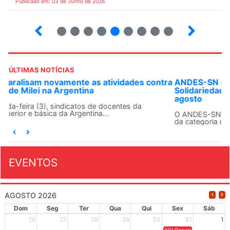
Publicado em: 03 de Junho de 2026
3
4
5
6
7
8
9
10
ÚLTIMAS NOTÍCIAS
ANDES-SN convoca docentes para Dia de
Solidariedade Internacionalista com Cuba em 13 de
agosto
O ANDES-SN conclama suas seções sindicais e o conjunto
da categoria docente a construírem, no dia...
EVENTOS
AGOSTO 2026
Dom
Seg
Ter
Qua
Qui
Sex
Sáb
26
27
28
29
30
31
1