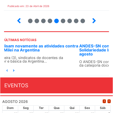
Publicado em: 23 de Abril de 2026
8
9
10
12
13
14
15
16
ÚLTIMAS NOTÍCIAS
ANDES-SN convoca docentes para Dia de
Solidariedade Internacionalista com Cuba em 13 de
agosto
O ANDES-SN conclama suas seções sindicais e o conjunto
da categoria docente a construírem, no dia...
EVENTOS
AGOSTO 2026
Dom
Seg
Ter
Qua
Qui
Sex
Sáb