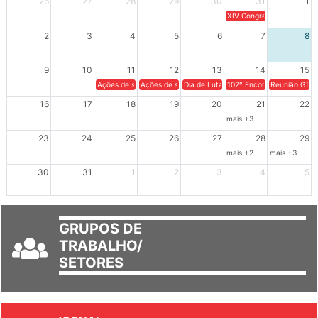
26
27
28
29
30
31
1
XIV Congresso Brasileiro 
2
3
4
5
6
7
8
9
10
11
12
13
14
15
Ações de solidariedade a Cuba no Rio Grande do Sul - 100 anos 
Ações de solidariedade a Cuba no Rio Grande do Su
Dia de Luta em Defesa de Cuba e da S
102º Encontro da Regional
Reunião GTPE
16
17
18
19
20
21
22
mais +3
23
24
25
26
27
28
29
mais +2
mais +3
30
31
1
2
3
4
5
GRUPOS DE
TRABALHO/
SETORES