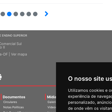
9
10
12
13
14
E ENSINO SUPERIOR
Comercial Sul
o II
ia-DF |
Ver mapa
O nosso site u
Utilizamos cookies e o
experiência de navega
Documentos
Mídias
Agenda
Notíci
personalizado, anúncios
Circulares
Galerias
Notas Políticas
Vídeos
de onde vêm os visitan