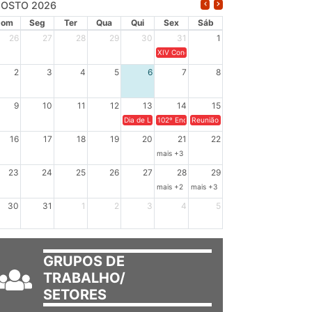
OSTO 2026
Dom
Seg
Ter
Qua
Qui
Sex
Sáb
26
27
28
29
30
31
1
XIV Congresso Brasileiro de Pesquisadores(a
2
3
4
5
6
7
8
9
10
11
12
13
14
15
Dia de Luta em Defesa de Cuba e da Soberania dos Po
102º Encontro da Regional Leste, “Em terra e
Reunião GTPE.
16
17
18
19
20
21
22
mais +3
23
24
25
26
27
28
29
mais +2
mais +3
30
31
1
2
3
4
5
GRUPOS DE
TRABALHO/
SETORES