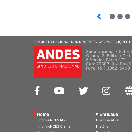
6
7
8
SINDICATO NACIONAL DOS DOCENTES DAS INSTITUIÇÕES D
Sede Nacional - Setor 
Quadra 2, Edifício Cedr
5 º andar, Bloco "C"
Cep: 70302-914 Brasíl
Fone: (61) 3962-8400
Home
A Entidade
InformANDES PDF
Diretoria Atual
InformANDES Online
História