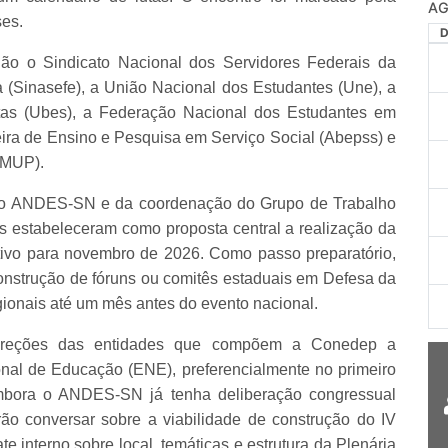
AG
ses.
ão o Sindicato Nacional dos Servidores Federais da
 (Sinasefe), a União Nacional dos Estudantes (Une), a
stas (Ubes), a Federação Nacional dos Estudantes em
eira de Ensino e Pesquisa em Serviço Social (Abepss) e
(MUP).
 do ANDES-SN e da coordenação do Grupo de Trabalho
s estabeleceram como proposta central a realização da
tivo para novembro de 2026. Como passo preparatório,
nstrução de fóruns ou comitês estaduais em Defesa da
egionais até um mês antes do evento nacional.
ireções das entidades que compõem a Conedep a
onal de Educação (ENE), preferencialmente no primeiro
mbora o ANDES-SN já tenha deliberação congressual
ão conversar sobre a viabilidade de construção do IV
 interno sobre local, temáticas e estrutura da Plenária