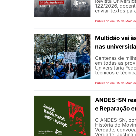
Revista Universi
122/2026, docent
enviar textos par
Publicado em: 15 de Maio d
Multidão vai à
nas universid
Centenas de milha
em todas as prov
Universitária Fed
técnicos e técnica
Publicado em: 15 de Maio d
ANDES-SN real
e Reparação e
O ANDES-SN, por
História do Mov
Verdade, convoca
Verdade, Justiça 