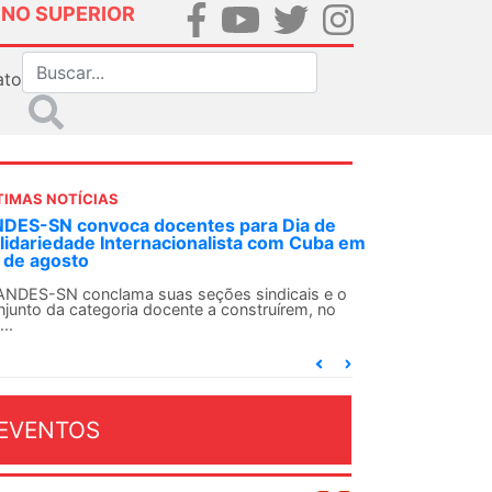
INO SUPERIOR
ato
TIMAS NOTÍCIAS
a de
Em decisão inédita, Justiça Federal condena
Cuba em
ex-agente da ditadura por estupro
Em uma decisão considerada histórica, a 2ª Vara
Federal Criminal do Rio de Janeiro condenou o...
is e o
m, no
EVENTOS