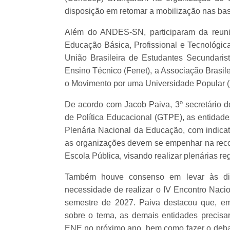
disposição em retomar a mobilização nas ba
Além do ANDES-SN, participaram da reuni
Educação Básica, Profissional e Tecnológica
União Brasileira de Estudantes Secundari
Ensino Técnico (Fenet), a Associação Brasil
o Movimento por uma Universidade Popular 
De acordo com Jacob Paiva, 3º secretário
de Política Educacional (GTPE), as entidade
Plenária Nacional da Educação, com indica
as organizações devem se empenhar na reco
Escola Pública, visando realizar plenárias r
Também houve consenso em levar às d
necessidade de realizar o IV Encontro Naci
semestre de 2027. Paiva destacou que, e
sobre o tema, as demais entidades precisar
ENE no próximo ano, bem como fazer o debate