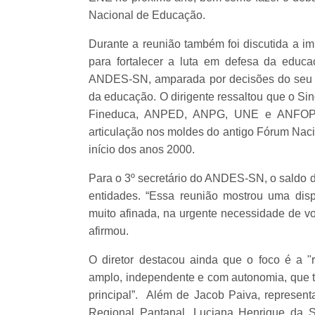
Nacional de Educação.
Durante a reunião também foi discutida a im
para fortalecer a luta em defesa da educ
ANDES-SN, amparada por decisões do seu 44
da educação. O dirigente ressaltou que o Si
Fineduca, ANPED, ANPG, UNE e ANFOPE.
articulação nos moldes do antigo Fórum Naci
início dos anos 2000.
Para o 3º secretário do ANDES-SN, o saldo d
entidades. “Essa reunião mostrou uma disp
muito afinada, na urgente necessidade de vo
afirmou.
O diretor destacou ainda que o foco é a 
amplo, independente e com autonomia, que 
principal”. Além de Jacob Paiva, represen
Regional Pantanal, Luciana Henrique da Si