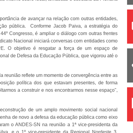
portância de avançar na relação com outras entidades,
ação pública. Conforme Jacob Paiva, a estratégia do
º Congresso, é ampliar o diálogo com outras frentes
ndicato Nacional iniciará conversas com entidades como
 O objetivo é resgatar a força de um espaço de
onal de Defesa da Educação Pública, que vigorou até o
a reunião reflete um momento de convergência entre as
osição política dos que estavam presentes, de forma
ltarmos a construir e nos encontrarmos nesse espaço",
"reconstrução de um amplo movimento social nacional
tenha de novo a defesa da educação pública como eixo
taram o ANDES-SN na reunião a 1ª vice-presidenta da
lva, e o 1º vice-presidente da Regional Nordeste 3,