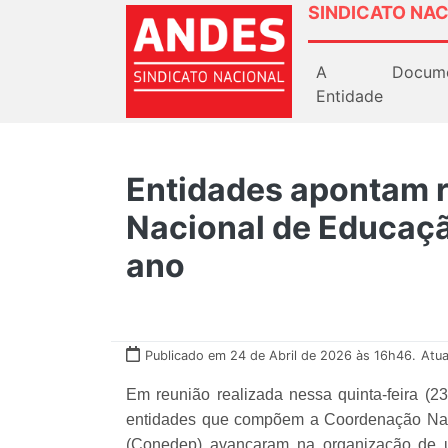
SINDICATO NAC
A
Docum
Entidade
Entidades apontam r
Nacional de Educaç
ano
Publicado em 24 de Abril de 2026 às 16h46.
Atua
Em reunião realizada nessa quinta-feira (
entidades que compõem a Coordenação Nac
(Conedep) avançaram na organização de u