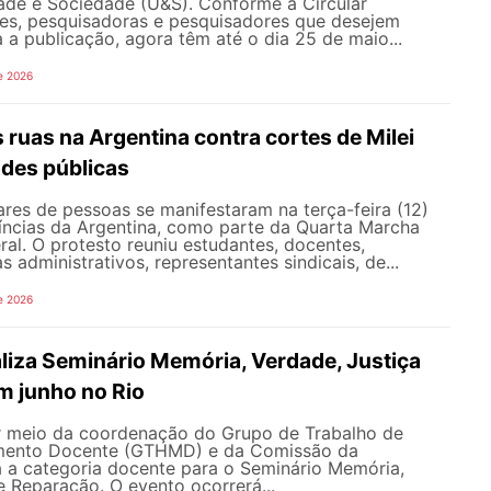
dade e Sociedade (U&S). Conforme a Circular
es, pesquisadoras e pesquisadores que desejem
a a publicação, agora têm até o dia 25 de maio...
e 2026
s ruas na Argentina contra cortes de Milei
ades públicas
res de pessoas se manifestaram na terça-feira (12)
íncias da Argentina, como parte da Quarta Marcha
eral. O protesto reuniu estudantes, docentes,
s administrativos, representantes sindicais, de...
e 2026
iza Seminário Memória, Verdade, Justiça
m junho no Rio
 meio da coordenação do Grupo de Trabalho de
imento Docente (GTHMD) e da Comissão da
 a categoria docente para o Seminário Memória,
e Reparação. O evento ocorrerá...