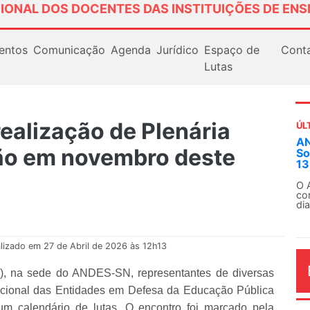
IONAL DOS DOCENTES DAS INSTITUIÇÕES DE ENS
entos
Comunicação
Agenda
Jurídico
Espaço de
Cont
Lutas
ealização de Plenária
ÚL
ANDES-SN convoca docentes para Di
ão em novembro deste
Solidariedade Internacionalista com 
13 de agosto
O ANDES-SN conclama suas seções sindica
conjunto da categoria docente a construíre
dia...
lizado em 27 de Abril de 2026 às 12h13
23), na sede do ANDES-SN, representantes de diversas
ional das Entidades em Defesa da Educação Pública
m calendário de lutas. O encontro foi marcado pela