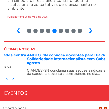
um símbolo da resistência contra o racismo
institucional e as tentativas de silenciamento no
ambiente...
Publicado em: 26 de Maio de 2026
4
5
6
7
8
9
10
12
ÚLTIMAS NOTÍCIAS
ANDES-SN convoca docentes para Dia de
Solidariedade Internacionalista com Cuba em 13 de
agosto
O ANDES-SN conclama suas seções sindicais e o conjunto
da categoria docente a construírem, no dia...
EVENTOS