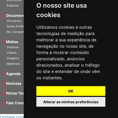
O nosso site usa
Escritórios
Estatuto
cookies
Documentos
Circulares
Utilizamos cookies e outras
Notas Políticas
tecnologias de medição para
Rel. Conad/Congresso
melhorar a sua experiência de
navegação no nosso site, de
Mídias
Galerias
forma a mostrar conteúdo
Vídeos
personalizado, anúncios
Imagens
direcionados, analisar o tráfego
Materiais
do site e entender de onde vêm
os visitantes.
Agenda
Notícias
OK
Notas Técnicas
Alterar as minhas preferências
Fale Conocsco
MANTIDO POR Camaleão Soft