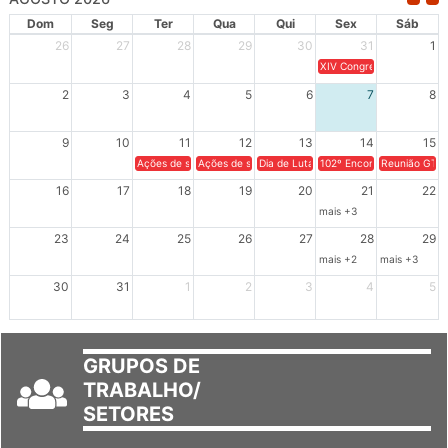
AGOSTO 2026
Dom
Seg
Ter
Qua
Qui
Sex
Sáb
26
27
28
29
30
31
1
XIV Congresso Brasileiro 
2
3
4
5
6
7
8
9
10
11
12
13
14
15
Ações de solidariedade a Cuba no Rio Grande do Sul - 100 anos 
Ações de solidariedade a Cuba no Rio Grande do Su
Dia de Luta em Defesa de Cuba e da S
102º Encontro da Regional
Reunião GTPE
16
17
18
19
20
21
22
mais +3
23
24
25
26
27
28
29
mais +2
mais +3
30
31
1
2
3
4
5
GRUPOS DE
TRABALHO/
SETORES