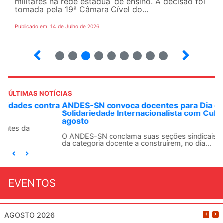
militares na rede estadual de ensino. A decisão foi
tomada pela 19ª Câmara Cível do...
Publicado em: 14 de Julho de 2026
2
3
4
5
6
7
8
9
ÚLTIMAS NOTÍCIAS
ANDES-SN convoca docentes para Dia de
Solidariedade Internacionalista com Cuba em 13 de
agosto
O ANDES-SN conclama suas seções sindicais e o conjunto
da categoria docente a construírem, no dia...
EVENTOS
AGOSTO 2026