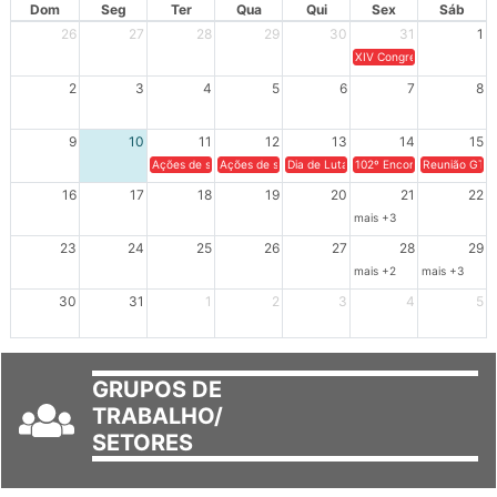
Dom
Seg
Ter
Qua
Qui
Sex
Sáb
26
27
28
29
30
31
1
XIV Congresso Brasileiro 
2
3
4
5
6
7
8
9
10
11
12
13
14
15
Ações de solidariedade a Cuba no Rio Grande do Sul - 100 anos 
Ações de solidariedade a Cuba no Rio Grande do Su
Dia de Luta em Defesa de Cuba e da S
102º Encontro da Regional
Reunião GTPE
16
17
18
19
20
21
22
mais +3
23
24
25
26
27
28
29
mais +2
mais +3
30
31
1
2
3
4
5
GRUPOS DE
TRABALHO/
SETORES