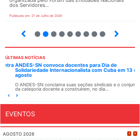
organizada pelo Fórum das Entidades Nacionais
dos Servidores...
Publicado em: 21 de Julho de 2026
2
3
4
5
6
7
8
9
ÚLTIMAS NOTÍCIAS
ANDES-SN convoca docentes para Dia de
Solidariedade Internacionalista com Cuba em 13 de
agosto
O ANDES-SN conclama suas seções sindicais e o conjunto
da categoria docente a construírem, no dia...
EVENTOS
AGOSTO 2026