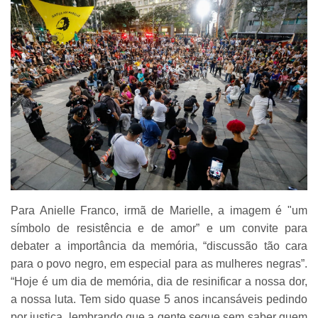
Para Anielle Franco, irmã de Marielle, a imagem é "um
símbolo de resistência e de amor” e um convite para
debater a importância da memória, “discussão tão cara
para o povo negro, em especial para as mulheres negras”.
“Hoje é um dia de memória, dia de resinificar a nossa dor,
a nossa luta. Tem sido quase 5 anos incansáveis pedindo
por justiça, lembrando que a gente segue sem saber quem