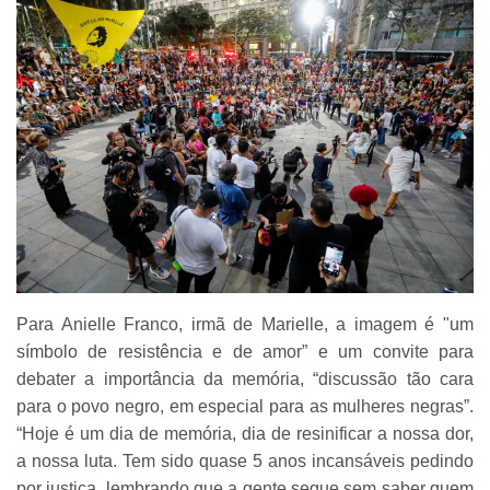
Para Anielle Franco, irmã de Marielle, a imagem é "um
símbolo de resistência e de amor” e um convite para
debater a importância da memória, “discussão tão cara
para o povo negro, em especial para as mulheres negras”.
“Hoje é um dia de memória, dia de resinificar a nossa dor,
a nossa luta. Tem sido quase 5 anos incansáveis pedindo
por justiça, lembrando que a gente segue sem saber quem