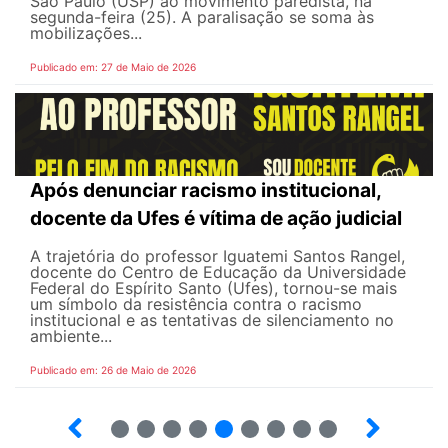
São Paulo (USP) ao movimento paredista, na
segunda-feira (25). A paralisação se soma às
mobilizações...
Publicado em: 27 de Maio de 2026
Após denunciar racismo institucional,
docente da Ufes é vítima de ação judicial
A trajetória do professor Iguatemi Santos Rangel,
docente do Centro de Educação da Universidade
Federal do Espírito Santo (Ufes), tornou-se mais
um símbolo da resistência contra o racismo
institucional e as tentativas de silenciamento no
ambiente...
Publicado em: 26 de Maio de 2026
4
5
6
7
8
9
10
12