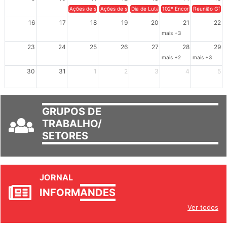
9
10
11
12
13
14
15
Ações de solidariedade a Cuba no Rio Grande do Sul - 100 anos 
Ações de solidariedade a Cuba no Rio Grande do Su
Dia de Luta em Defesa de Cuba e da S
102º Encontro da Regional
Reunião GTPE
16
17
18
19
20
21
22
mais +3
23
24
25
26
27
28
29
mais +2
mais +3
30
31
1
2
3
4
5
GRUPOS DE
TRABALHO/
SETORES
JORNAL
INFORM
ANDES
Ver todos