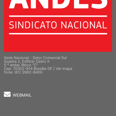
Sede Nacional - Setor Comercial Sul
Quadra 2, Edifício Cedro II
5 º andar, Bloco "C"
Cep: 70302-914 Brasília-DF |
Ver mapa
Fone: (61) 3962-8400
WEBMAIL