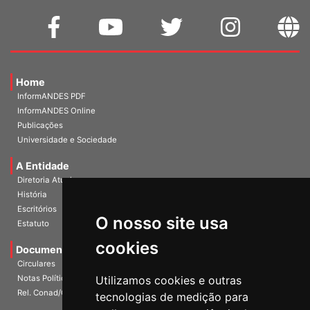
Home
InformANDES PDF
InformANDES Online
Publicações
Universidade e Sociedade
A Entidade
Diretoria Atual
História
O nosso site usa
Escritórios
Estatuto
cookies
Documentos
Circulares
Utilizamos cookies e outras
Notas Políticas
tecnologias de medição para
Rel. Conad/Congresso