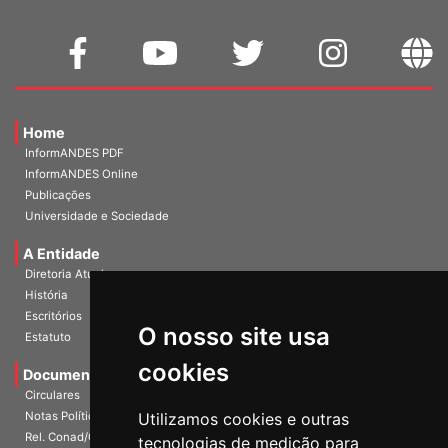
Home
InformANDES PDF
InformANDES Online
Publicações
Universidade e Sociedade
A Entidade
Diretoria Atual
História
O nosso site usa
Escritórios
Estatuto
cookies
Documentos
Circulares
Utilizamos cookies e outras
Notas Políticas
tecnologias de medição para