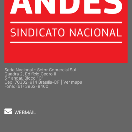
Sede Nacional - Setor Comercial Sul
Quadra 2, Edifício Cedro II
5 º andar, Bloco "C"
Cep: 70302-914 Brasília-DF |
Ver mapa
Fone: (61) 3962-8400
WEBMAIL