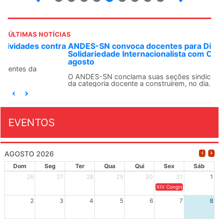
ÚLTIMAS NOTÍCIAS
ANDES-SN convoca docentes para Dia de
Solidariedade Internacionalista com Cuba em 13 de
agosto
O ANDES-SN conclama suas seções sindicais e o conjunto
da categoria docente a construírem, no dia...
EVENTOS
AGOSTO 2026
Dom
Seg
Ter
Qua
Qui
Sex
Sáb
26
27
28
29
30
31
1
XIV Congresso Brasileiro 
2
3
4
5
6
7
8