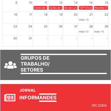
9
10
11
12
13
14
15
Ações de solidariedade a Cuba no Rio Grande do Sul - 100 anos 
Ações de solidariedade a Cuba no Rio Grande do Su
Dia de Luta em Defesa de Cuba e da S
102º Encontro da Regional
Reunião GTPE
16
17
18
19
20
21
22
mais +3
23
24
25
26
27
28
29
mais +2
mais +3
30
31
1
2
3
4
5
GRUPOS DE
TRABALHO/
SETORES
JORNAL
INFORM
ANDES
Ver todos