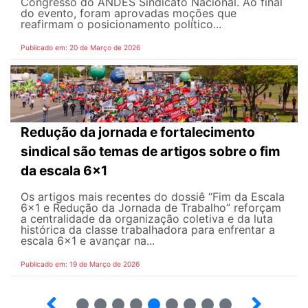
Congresso do ANDES Sindicato Nacional. Ao final
do evento, foram aprovadas moções que
reafirmam o posicionamento político...
Publicado em: 20 de Março de 2026
Redução da jornada e fortalecimento
sindical são temas de artigos sobre o fim
da escala 6x1
Os artigos mais recentes do dossiê “Fim da Escala
6×1 e Redução da Jornada de Trabalho” reforçam
a centralidade da organização coletiva e da luta
histórica da classe trabalhadora para enfrentar a
escala 6x1 e avançar na...
Publicado em: 19 de Março de 2026
12
13
14
15
16
17
18
19
20