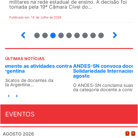
militares na rede estadual de ensino. A decisão foi
tomada pela 19ª Câmara Cível do...
Publicado em: 14 de Julho de 2026
2
3
4
5
6
7
8
9
ÚLTIMAS NOTÍCIAS
ANDES-SN convoca docentes para Dia de
Solidariedade Internacionalista com Cuba em 13 de
agosto
O ANDES-SN conclama suas seções sindicais e o conjunto
da categoria docente a construírem, no dia...
EVENTOS