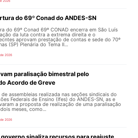
de 2026
ertura do 69º Conad do ANDES-SN
ura do 69º Conad 69º CONAD encerra em São Luís
ção da luta contra a extrema direita e o
ecntes aprovam prestação de contas e sede do 70º
 (SP) Plenária do Tema II...
 de 2026
vam paralisação bimestral pelo
do Acordo de Greve
de assembleias realizada nas seções sindicais do
ições Federais de Ensino (Ifes) do ANDES-SN, as e
varam a proposta de realização de uma paralisação
dois meses, como...
 de 2026
governo sinaliza recursos para reajuste