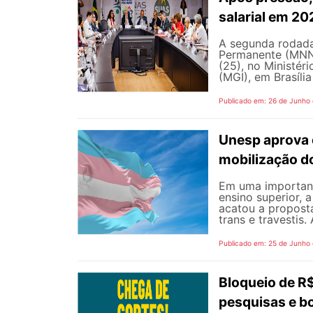
salarial em 2
A segunda rodada
Permanente (MNNP)
(25), no Ministér
(MGI), em Brasília
Publicado em: 26 de Junho
Unesp aprova 
mobilização d
Em uma important
ensino superior, 
acatou a propost
trans e travestis.
Publicado em: 25 de Junho
Bloqueio de 
pesquisas e b