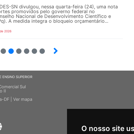
DES-SN divulgou, nessa quarta-feira (24), uma nota
ortes promovidos pelo governo federal no
selho Nacional de Desenvolvimento Científico e
). A medida integra o bloqueio orçamentário...
 de 2026
4
5
6
7
8
9
E ENSINO SUPERIOR
Comercial Sul
o II
ia-DF |
Ver mapa
O nosso site u