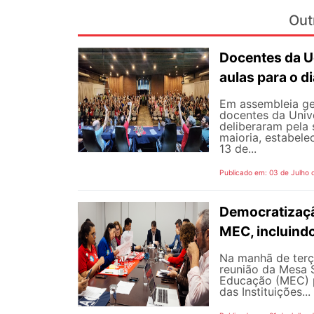
Out
Docentes da U
aulas para o di
Em assembleia gera
docentes da Univ
deliberaram pela
maioria, estabele
13 de...
Publicado em: 03 de Julho 
Democratizaçã
MEC, incluind
Na manhã de terç
reunião da Mesa 
Educação (MEC) p
das Instituições...