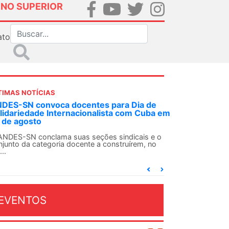
INO SUPERIOR
ato
TIMAS NOTÍCIAS
Em decisão inédita, Justiça Federal condena
a em
ex-agente da ditadura por estupro
Em uma decisão considerada histórica, a 2ª Vara
Federal Criminal do Rio de Janeiro condenou o...
 o
EVENTOS