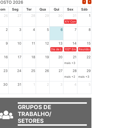
OSTO 2026
Dom
Seg
Ter
Qua
Qui
Sex
Sáb
26
27
28
29
30
31
1
XIV Congresso Brasileiro de Pesquisadores(a
2
3
4
5
6
7
8
9
10
11
12
13
14
15
Dia de Luta em Defesa de Cuba e da Soberania dos Po
102º Encontro da Regional Leste, “Em terra e
Reunião GTPE.
16
17
18
19
20
21
22
mais +3
23
24
25
26
27
28
29
mais +2
mais +3
30
31
1
2
3
4
5
GRUPOS DE
TRABALHO/
SETORES