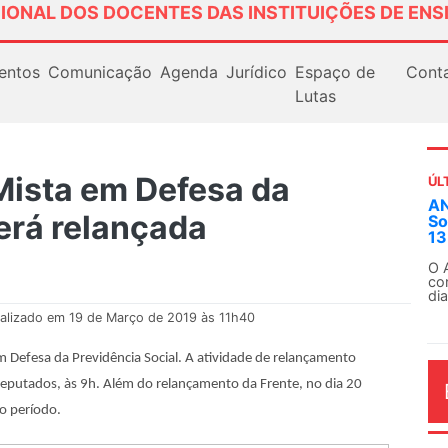
IONAL DOS DOCENTES DAS INSTITUIÇÕES DE ENS
entos
Comunicação
Agenda
Jurídico
Espaço de
Cont
Lutas
Mista em Defesa da
ÚL
ANDES-SN convoca docentes para Dia de
erá relançada
Solidariedade Internacionalista com Cub
13 de agosto
O ANDES-SN conclama suas seções sindicais e
conjunto da categoria docente a construírem, no
dia...
alizado em 19 de Março de 2019 às 11h40
m Defesa da Previdência Social. A atividade de relançamento
eputados, às 9h. Além do relançamento da Frente, no dia 20
o período.