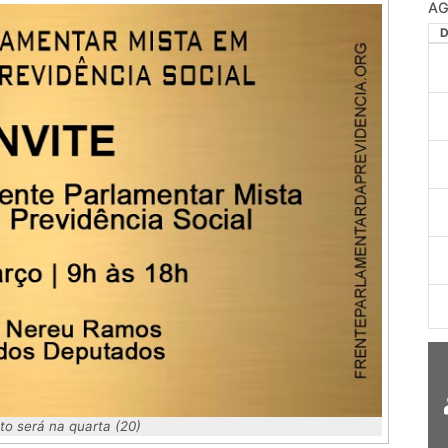
AG
o será na quarta (20)