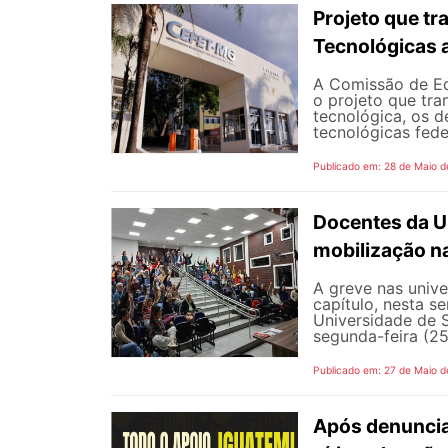
Projeto que t
Tecnológicas 
A Comissão de Ed
o projeto que tra
tecnológica, os d
tecnológicas feder
Publicado em: 28 de Maio d
Docentes da U
mobilização na
A greve nas univ
capítulo, nesta 
Universidade de 
segunda-feira (25
Publicado em: 27 de Maio d
Após denunciar