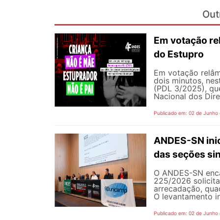
Out
Em votação re
do Estupro
Em votação relâm
dois minutos, nest
(PDL 3/2025), qu
Nacional dos Dire
Publicado em: 02 de Junho
ANDES-SN inic
das seções sin
O ANDES-SN encam
225/2026 solicit
arrecadação, quad
O levantamento in
Publicado em: 02 de Junho