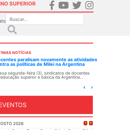
INO SUPERIOR
ato
TIMAS NOTÍCIAS
m novamente as atividades
ANDES-SN convoca docentes
 de Milei na Argentina
Solidariedade Internacional
13 de agosto
3), sindicatos de docentes
e básica da Argentina...
O ANDES-SN conclama suas seçõe
conjunto da categoria docente a 
dia...
EVENTOS
OSTO 2026