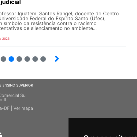
judicial
rofessor Iguatemi Santos Rangel, docente do Centro
iversidade Federal do Espírito Santo (Ufes),
 símbolo da resistência contra o racismo
 tentativas de silenciamento no ambiente...
e 2026
7
8
9
10
12
E ENSINO SUPERIOR
Comercial Sul
o II
ia-DF |
Ver mapa