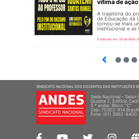
vítima de ação 
A trajetória do p
de Educação da Un
tornou-se mais um
institucional e as
Publicado em: 26 de Maio d
4
5
6
SINDICATO NACIONAL DOS DOCENTES DAS INSTITUIÇÕES D
Sede Nacional - Setor 
Quadra 2, Edifício Cedr
5 º andar, Bloco "C"
Cep: 70302-914 Brasíl
Fone: (61) 3962-8400