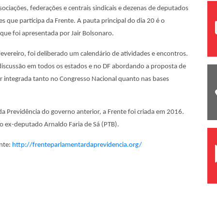
sociações, federações e centrais sindicais e dezenas de deputados
que participa da Frente. A pauta principal do dia 20 é o
ue foi apresentada por Jair Bolsonaro.
fevereiro, foi deliberado um calendário de atividades e encontros.
discussão em todos os estados e no DF abordando a proposta de
 integrada tanto no Congresso Nacional quanto nas bases
 Previdência do governo anterior, a Frente foi criada em 2016.
lo ex-deputado Arnaldo Faria de Sá (PTB).
nte:
http://frenteparlamentardaprevidencia.org/