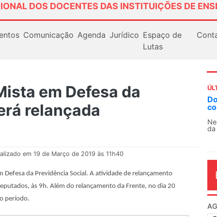
IONAL DOS DOCENTES DAS INSTITUIÇÕES DE ENS
entos
Comunicação
Agenda
Jurídico
Espaço de
Cont
Lutas
Mista em Defesa da
ÚL
Docentes paralisa
erá relançada
contra as políticas
Nessa segunda-feira (
da educação superior 
alizado em 19 de Março de 2019 às 11h40
m Defesa da Previdência Social. A atividade de relançamento
eputados, às 9h. Além do relançamento da Frente, no dia 20
o período.
AG