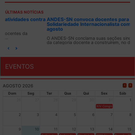
ÚLTIMAS NOTÍCIAS
ANDES-SN convoca docentes para Dia de
Solidariedade Internacionalista com Cuba em 13 de
agosto
O ANDES-SN conclama suas seções sindicais e o conjunto
da categoria docente a construírem, no dia...
EVENTOS
AGOSTO 2026
Dom
Seg
Ter
Qua
Qui
Sex
Sáb
26
27
28
29
30
31
1
XIV Congresso Brasileiro 
2
3
4
5
6
7
8
9
10
11
12
13
14
15