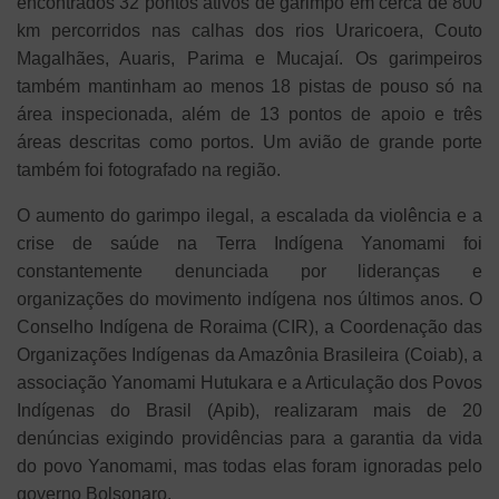
encontrados 32 pontos ativos de garimpo em cerca de 800
km percorridos nas calhas dos rios Uraricoera, Couto
Magalhães, Auaris, Parima e Mucajaí. Os garimpeiros
também mantinham ao menos 18 pistas de pouso só na
área inspecionada, além de 13 pontos de apoio e três
áreas descritas como portos. Um avião de grande porte
também foi fotografado na região.
O aumento do garimpo ilegal, a escalada da violência e a
crise de saúde na Terra Indígena Yanomami foi
constantemente denunciada por lideranças e
organizações do movimento indígena nos últimos anos. O
Conselho Indígena de Roraima (CIR), a Coordenação das
Organizações Indígenas da Amazônia Brasileira (Coiab), a
associação Yanomami Hutukara e a Articulação dos Povos
Indígenas do Brasil (Apib), realizaram mais de 20
denúncias exigindo providências para a garantia da vida
do povo Yanomami, mas todas elas foram ignoradas pelo
governo Bolsonaro.