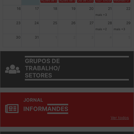
Ações de solidariedade a Cuba no Rio Grande do Sul - 100 anos 
Ações de solidariedade a Cuba no Rio Grande do Su
Dia de Luta em Defesa de Cuba e da S
102º Encontro da Regional
Reunião GTPE
16
17
18
19
20
21
22
mais +3
23
24
25
26
27
28
29
mais +2
mais +3
30
31
1
2
3
4
5
GRUPOS DE
TRABALHO/
SETORES
JORNAL
INFORM
ANDES
Ver todos