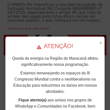
O ANDES-SN intensificou a luta pela revogação da
Instrução Normativa (IN) Conjunta MGI/MIR/MPI nº
261/2025, especialmente o artigo 46, que trata do
sorteio das vagas para cotas étnico-raciais em
concurso público, o que configura um retrocesso...
Publicado em: 09 de Julho de 2026
×
ATENÇÃO!
ANDES-SN faz levantamento sobre
Queda da energia na Região do Maracanã afetou
significativamente nossa programação.
implementação de protocolo contra
discriminação e violência
Estamos remanejando os espaços do III
Congresso Mundial contra o neoliberalismo na
O ANDES-SN iniciou um levantamento sobre a
Educação para reduzirmos os danos em nossas
implementação do “Protocolo de combate,
prevenção, enfrentamento e apuração de assédio
atividades.
moral e sexual, racismo, Lgbtfobia e qualquer
discriminação e violência”, nas...
Fique atento(a)
aos avisos nos grupos de
WhatsApp e Comunidades no Facebook, bem
Publicado em: 09 de Julho de 2026