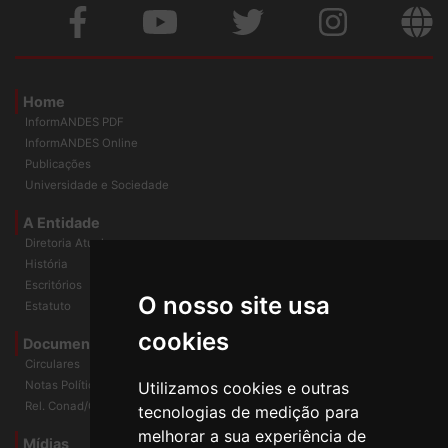
Home
InformANDES PDF
InformANDES Online
Publicações
Universidade e Sociedade
A Entidade
Diretoria Atual
História
O nosso site usa
Escritórios
Estatuto
cookies
Documentos
Circulares
Utilizamos cookies e outras
Notas Políticas
tecnologias de medição para
Rel. Conad/Congresso
melhorar a sua experiência de