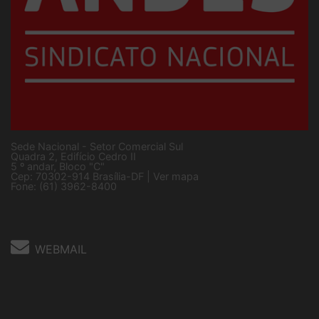
Sede Nacional - Setor Comercial Sul
Quadra 2, Edifício Cedro II
5 º andar, Bloco "C"
Cep: 70302-914 Brasília-DF |
Ver mapa
Fone: (61) 3962-8400
WEBMAIL