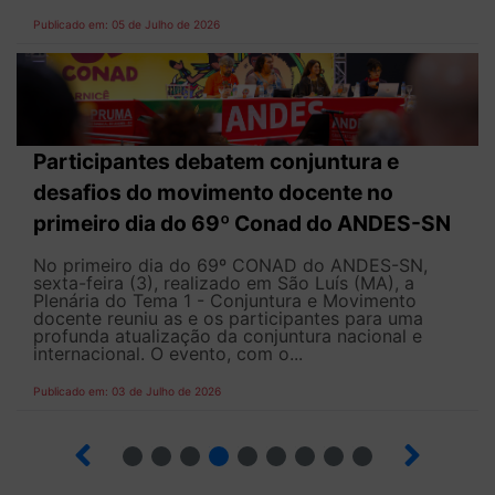
Publicado em: 05 de Julho de 2026
Participantes debatem conjuntura e
desafios do movimento docente no
primeiro dia do 69º Conad do ANDES-SN
No primeiro dia do 69º CONAD do ANDES-SN,
sexta-feira (3), realizado em São Luís (MA), a
Plenária do Tema 1 - Conjuntura e Movimento
docente reuniu as e os participantes para uma
profunda atualização da conjuntura nacional e
internacional. O evento, com o...
Publicado em: 03 de Julho de 2026
2
3
4
5
6
7
8
9