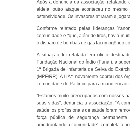
Após a denúncia da associação, relatando a
aldeia, outro ataque aconteceu no mesmo 
ostensividade. Os invasores atiraram e joga
Conforme relatado pelas lideranças Yano
comunidade e “que, além de tiros, havia mui
o disparo de bombas de gás lacrimogêneo con
A situação foi relatada em ofício destin
Fundação Nacional do Índio (Funai), à supe
1ª Brigada de Infantaria da Selva do Exérci
(MPF/RR). A HAY novamente cobrou dos órgã
comunidade de Pailimiu para a manutenção d
“Estamos muito preocupados com nossos par
suas vidas”, denuncia a associação. “A co
saúde: os profissionais de saúde foram remo
força pública de segurança permanente 
amedrontando a comunidade”, completa a no