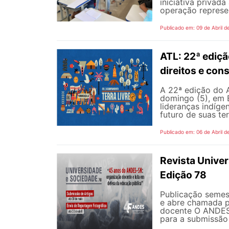
iniciativa privad
operação represe
Publicado em: 09 de Abril d
ATL: 22ª ediçã
direitos e con
A 22ª edição do 
domingo (5), em B
lideranças indíge
futuro de suas ter
Publicado em: 06 de Abril d
Revista Unive
Edição 78
Publicação semes
e abre chamada pa
docente O ANDES 
para a submissão 