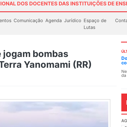
IONAL DOS DOCENTES DAS INSTITUIÇÕES DE ENS
entos
Comunicação
Agenda
Jurídico
Espaço de
Cont
Lutas
 e jogam bombas
ÚL
AN
 Terra Yanomami (RR)
So
13
O 
co
dia