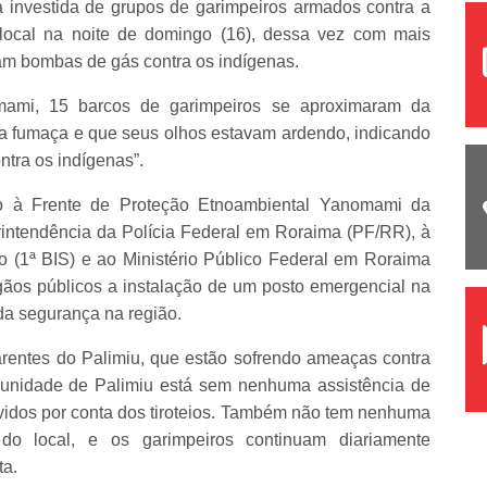
 investida de grupos de garimpeiros armados contra a
local na noite de domingo (16), dessa vez com mais
ram bombas de gás contra os indígenas.
mami, 15 barcos de garimpeiros se aproximaram da
ta fumaça e que seus olhos estavam ardendo, indicando
tra os indígenas”.
ado à Frente de Proteção Etnoambiental Yanomami da
rintendência da Polícia Federal em Roraima (PF/RR), à
to (1ª BIS) e ao Ministério Público Federal em Roraima
os públicos a instalação de um posto emergencial na
a segurança na região.
entes do Palimiu, que estão sofrendo ameaças contra
munidade de Palimiu está sem nenhuma assistência de
vidos por conta dos tiroteios. Também não tem nenhuma
do local, e os garimpeiros continuam diariamente
ta.