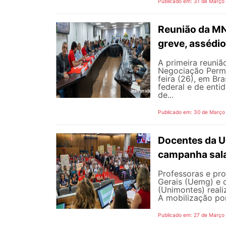
Publicado em: 31 de Março
Reunião da MNN
greve, assédio
A primeira reuni
Negociação Perma
feira (26), em Br
federal e de enti
de...
Publicado em: 30 de Março
Docentes da 
campanha sala
Professoras e pr
Gerais (Uemg) e 
(Unimontes) reali
A mobilização por 
Publicado em: 27 de Março