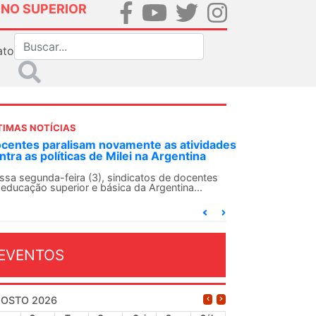
INO SUPERIOR
ato
TIMAS NOTÍCIAS
DES-SN convoca docentes para Dia de
lidariedade Internacionalista com Cuba em
 de agosto
ANDES-SN conclama suas seções sindicais e o
njunto da categoria docente a construírem, no
...
EVENTOS