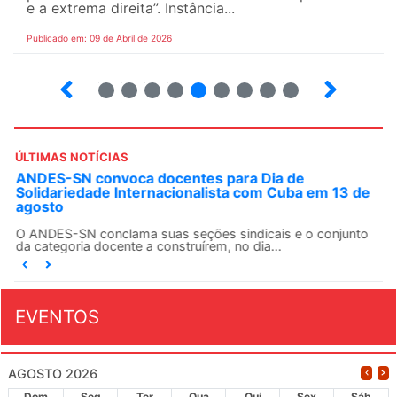
e a extrema direita”. Instância...
Publicado em: 09 de Abril de 2026
10
12
13
14
15
16
17
18
ÚLTIMAS NOTÍCIAS
ANDES-SN convoca docentes para Dia de
Solidariedade Internacionalista com Cuba em 13 de
agosto
O ANDES-SN conclama suas seções sindicais e o conjunto
da categoria docente a construírem, no dia...
EVENTOS
AGOSTO 2026