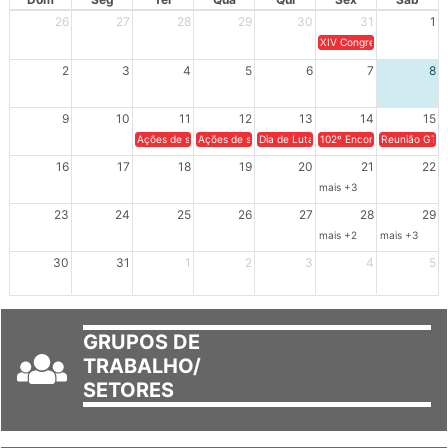
Dom
Seg
Ter
Qua
Qui
Sex
Sáb
26
27
28
29
30
31
1
XIV Congresso Brasileiro 
2
3
4
5
6
7
8
9
10
11
12
13
14
15
Ações de solidariedade a Cuba no Rio Grande do Sul - 100 anos 
Ações de solidariedade a Cuba no Rio Grande do Su
Dia de Luta em Defesa de Cuba e da S
102º Encontro da Regional
Reunião GTPE
16
17
18
19
20
21
22
mais +3
23
24
25
26
27
28
29
mais +2
mais +3
30
31
1
2
3
4
5
GRUPOS DE
TRABALHO/
SETORES