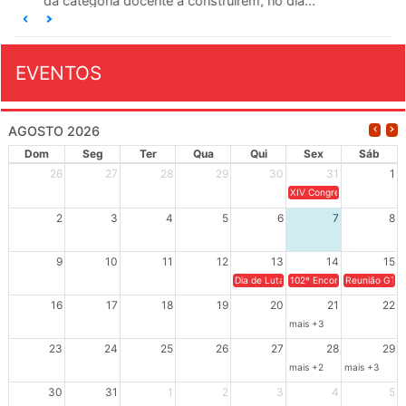
da categoria docente a construírem, no dia...
EVENTOS
AGOSTO 2026
Dom
Seg
Ter
Qua
Qui
Sex
Sáb
26
27
28
29
30
31
1
XIV Congresso Brasileiro 
2
3
4
5
6
7
8
9
10
11
12
13
14
15
Dia de Luta em Defesa de Cuba e da S
102º Encontro da Regional
Reunião GTPE
16
17
18
19
20
21
22
mais +3
23
24
25
26
27
28
29
mais +2
mais +3