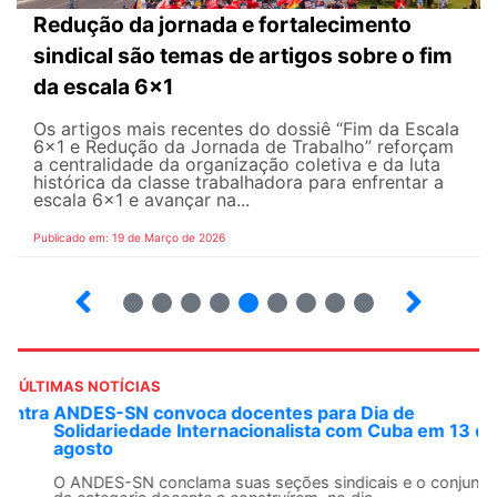
Redução da jornada e fortalecimento
sindical são temas de artigos sobre o fim
da escala 6x1
Os artigos mais recentes do dossiê “Fim da Escala
6×1 e Redução da Jornada de Trabalho” reforçam
a centralidade da organização coletiva e da luta
histórica da classe trabalhadora para enfrentar a
escala 6x1 e avançar na...
Publicado em: 19 de Março de 2026
12
13
14
15
16
17
18
19
20
ÚLTIMAS NOTÍCIAS
ANDES-SN convoca docentes para Dia de
Solidariedade Internacionalista com Cuba em 13 de
agosto
O ANDES-SN conclama suas seções sindicais e o conjunto