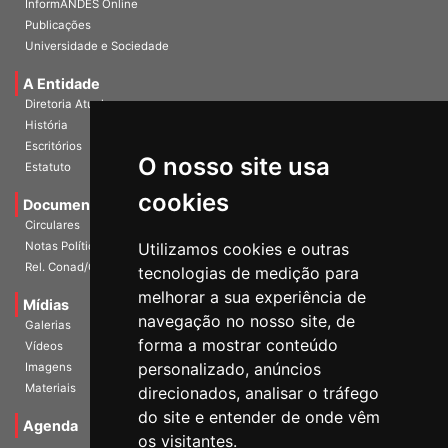
InformANDES Online
Publicações
Universidade e Sociedade
A Entidade
Diretoria Atual
História
O nosso site usa
Escritórios
Estatuto
cookies
Documentos
Circulares
Utilizamos cookies e outras
Notas Políticas
tecnologias de medição para
Rel. Conad/Congresso
melhorar a sua experiência de
navegação no nosso site, de
Mídias
Galerias
forma a mostrar conteúdo
Vídeos
personalizado, anúncios
Imagens
direcionados, analisar o tráfego
Materiais
do site e entender de onde vêm
os visitantes.
Agenda