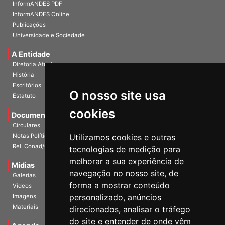
Home
InformANDES PDF
InformANDES Online
Publicações
Universidade e Sociedade
A Entidade
Diretoria Atual
História
O nosso site usa
Escritórios
Estatuto
cookies
Documentos
Circulares
Utilizamos cookies e outras
Notas Políticas
tecnologias de medição para
Rel. Conad/Congresso
melhorar a sua experiência de
navegação no nosso site, de
Mídias
Galerias
forma a mostrar conteúdo
Vídeos
personalizado, anúncios
Imagens
direcionados, analisar o tráfego
Materiais
do site e entender de onde vêm