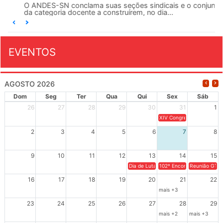
O ANDES-SN conclama suas seções sindicais e o conjunto
da categoria docente a construírem, no dia...
EVENTOS
AGOSTO 2026
Dom
Seg
Ter
Qua
Qui
Sex
Sáb
26
27
28
29
30
31
1
XIV Congresso Brasileiro 
2
3
4
5
6
7
8
9
10
11
12
13
14
15
Dia de Luta em Defesa de Cuba e da S
102º Encontro da Regional
Reunião GTPE
16
17
18
19
20
21
22
mais +3
23
24
25
26
27
28
29
mais +2
mais +3