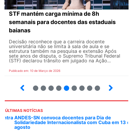
STF mantém carga mínima de 8h
semanais para docentes das estaduais
baianas
Decisão reconhece que a carreira docente
universitária não se limita à sala de aula e se
estrutura também na pesquisa e extensão Após
sete anos de disputa, o Supremo Tribunal Federal
(STF) declarou trânsito em julgado na Ação...
Publicado em: 10 de Março de 2026
13
14
15
16
17
18
19
20
21
ÚLTIMAS NOTÍCIAS
ANDES-SN convoca docentes para Dia de
Solidariedade Internacionalista com Cuba em 13 de
agosto