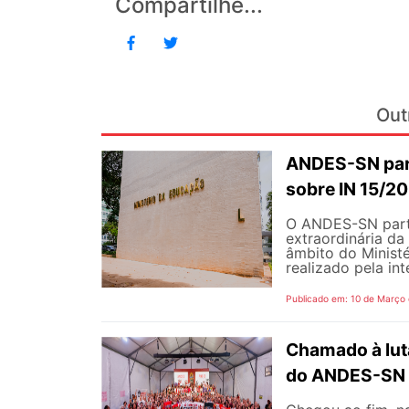
Compartilhe...
Out
ANDES-SN part
sobre IN 15/2
O ANDES-SN partic
extraordinária d
âmbito do Minist
realizado pela inte
Publicado em: 10 de Março
Chamado à lut
do ANDES-S