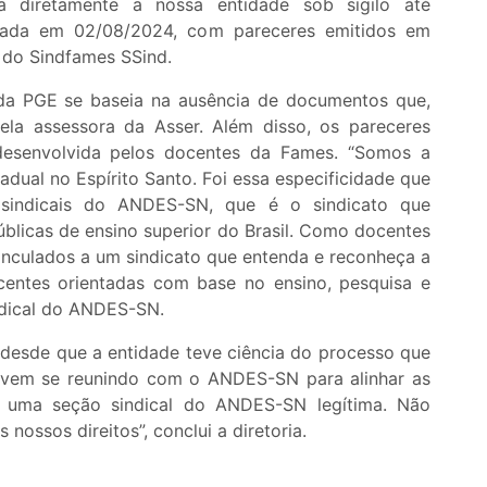
 diretamente a nossa entidade sob sigilo até
izada em 02/08/2024, com pareceres emitidos em
a do Sindfames SSind.
 da PGE se baseia na ausência de documentos que,
la assessora da Asser. Além disso, os pareceres
 desenvolvida pelos docentes da Fames. “Somos a
adual no Espírito Santo. Foi essa especificidade que
sindicais do ANDES-SN, que é o sindicato que
úblicas de ensino superior do Brasil. Como docentes
inculados a um sindicato que entenda e reconheça a
centes orientadas com base no ensino, pesquisa e
indical do ANDES-SN.
 desde que a entidade teve ciência do processo que
, vem se reunindo com o ANDES-SN para alinhar as
é uma seção sindical do ANDES-SN legítima. Não
nossos direitos”, conclui a diretoria.