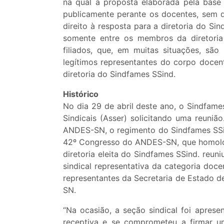
na qual a proposta elaborada pela base 
publicamente perante os docentes, sem q
direito à resposta para a diretoria do S
somente entre os membros da diretoria
filiados, que, em muitas situações, são
legítimos representantes do corpo docen
diretoria do Sindfames SSind.
Histórico
No dia 29 de abril deste ano, o Sindfame
Sindicais (Asser) solicitando uma reuniã
ANDES-SN, o regimento do Sindfames SSin
42º Congresso do ANDES-SN, que homolog
diretoria eleita do Sindfames SSind. reu
sindical representativa da categoria do
representantes da Secretaria de Estado 
SN.
“Na ocasião, a seção sindical foi apres
receptiva e se comprometeu a firmar u