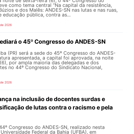
 noite de sexta-feira (6), o 44º Congresso do
ve como tema central “Na capital da resistência,
Búzios e dos Malês: ANDES-SN nas lutas e nas ruas,
 educação pública, contra as...
 de 2026
 sediará o 45º Congresso do ANDES-SN
tiba (PR) será a sede do 45º Congresso do ANDES-
tura apresentada, a capital foi aprovada, na noite
 (6), por ampla maioria das delegadas e dos
tes no 44º Congresso do Sindicato Nacional,
 de 2026
ça na inclusão de docentes surdas e
sificação de lutas contra o racismo e pela
 44º Congresso do ANDES-SN, realizado nesta
a Universidade Federal da Bahia (UFBA), em