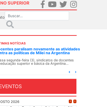
INO SUPERIOR
ato
TIMAS NOTÍCIAS
DES-SN convoca docentes para Dia de
lidariedade Internacionalista com Cuba em
 de agosto
ANDES-SN conclama suas seções sindicais e o
njunto da categoria docente a construírem, no
...
EVENTOS