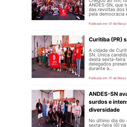
Chegou ao fim, na
ANDES-SN, que te
das revoltas dos 
pela democracia e
Publicado em: 07 de Março
Curitiba (PR)
A cidade de Curi
SN. Única candida
desta sexta-feira
delegados presen
durante a...
Publicado em: 07 de Março
ANDES-SN avan
surdos e inten
diversidade
No último dia do
sexta-feira (6) n