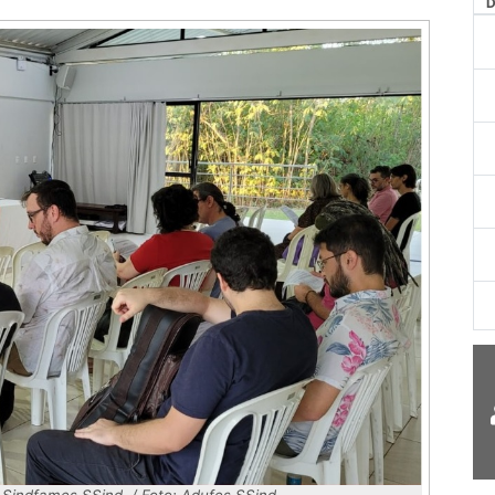
AG
Sindfames SSind. / Foto: Adufes SSind.