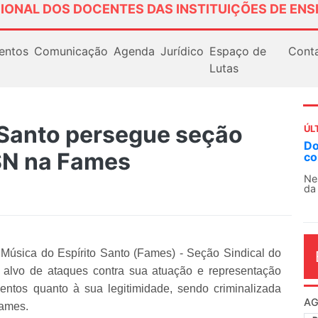
IONAL DOS DOCENTES DAS INSTITUIÇÕES DE ENS
entos
Comunicação
Agenda
Jurídico
Espaço de
Cont
Lutas
 Santo persegue seção
ÚL
AN
SN na Fames
So
13
O 
co
dia
Música do Espírito Santo (Fames) - Seção Sindical do
lvo de ataques contra sua atuação e representação
mentos quanto à sua legitimidade, sendo criminalizada
Fames.