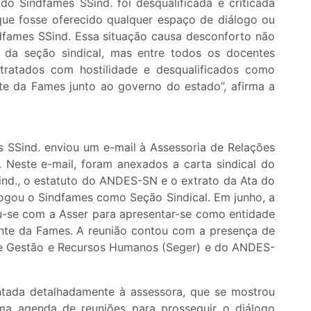
do Sindfames SSind. foi desqualificada e criticada
ue fosse oferecido qualquer espaço de diálogo ou
indfames SSind. Essa situação causa desconforto não
 da seção sindical, mas entre todos os docentes
 tratados com hostilidade e desqualificados como
te da Fames junto ao governo do estado”, afirma a
s SSind. enviou um e-mail à Assessoria de Relações
o. Neste e-mail, foram anexados a carta sindical do
d., o estatuto do ANDES-SN e o extrato da Ata do
ou o Sindfames como Seção Sindical. Em junho, a
niu-se com a Asser para apresentar-se como entidade
cente da Fames. A reunião contou com a presença de
de Gestão e Recursos Humanos (Seger) e do ANDES-
entada detalhadamente à assessora, que se mostrou
ma agenda de reuniões para prosseguir o diálogo