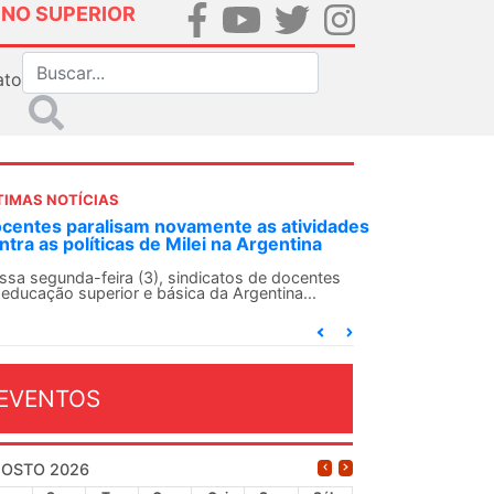
INO SUPERIOR
ato
TIMAS NOTÍCIAS
idades
ANDES-SN convoca docentes para Dia de
a
Solidariedade Internacionalista com Cuba em
13 de agosto
ntes
O ANDES-SN conclama suas seções sindicais e o
conjunto da categoria docente a construírem, no
dia...
EVENTOS
OSTO 2026