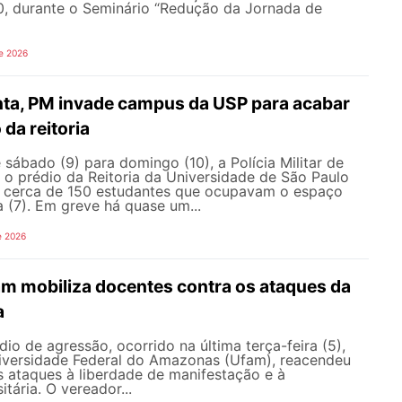
30, durante o Seminário “Redução da Jornada de
e 2026
nta, PM invade campus da USP para acabar
da reitoria
ábado (9) para domingo (10), a Polícia Militar de
 o prédio da Reitoria da Universidade de São Paulo
ar cerca de 150 estudantes que ocupavam o espaço
a (7). Em greve há quase um...
e 2026
am mobiliza docentes contra os ataques da
a
io de agressão, ocorrido na última terça-feira (5),
versidade Federal do Amazonas (Ufam), reacendeu
s ataques à liberdade de manifestação e à
tária. O vereador...