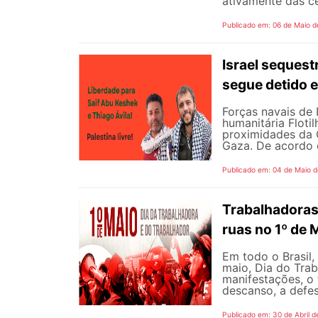
ativamente das ce
Publicado em: 06 de Maio d
Israel sequest
segue detido e
Forças navais de
humanitária Floti
proximidades da G
Gaza. De acordo 
Publicado em: 04 de Maio 
Trabalhadoras
ruas no 1º de 
Em todo o Brasil,
maio, Dia do Tra
manifestações, o 
descanso, a defes
Publicado em: 30 de Abril d