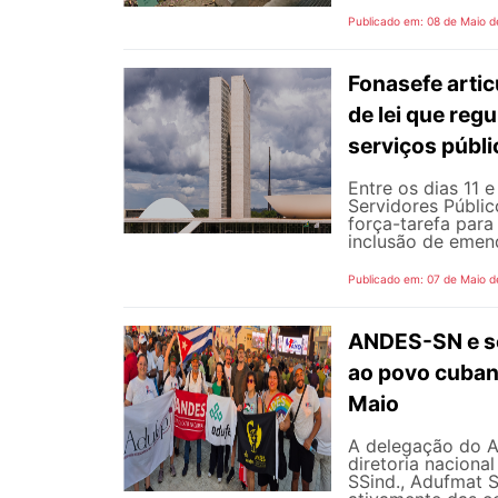
Publicado em: 08 de Maio d
Fonasefe artic
de lei que reg
serviços públ
Entre os dias 11 
Servidores Públic
força-tarefa para
inclusão de emend
Publicado em: 07 de Maio d
ANDES-SN e se
ao povo cubano
Maio
A delegação do 
diretoria naciona
SSind., Adufmat S