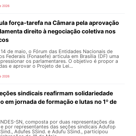
e 2026
ula força-tarefa na Câmara pela aprovação
ulamenta direito à negociação coletiva nos
icos
e 14 de maio, o Fórum das Entidades Nacionais de
os Federais (Fonasefe) articula em Brasília (DF) uma
 pressionar os parlamentares. O objetivo é propor a
as e aprovar o Projeto de Lei...
e 2026
ções sindicais reafirmam solidariedade
 em jornada de formação e lutas no 1º de
ANDES-SN, composta por duas representações da
l e por representantes das seções sindicais Adufop
Sind., Adufes SSind. e Adufu SSind., participou