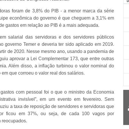
doras foram de 3,8% do PIB - a menor marca da série
 equipe econômica do governo é que cheguem a 3,1% em
de gastos em relação ao PIB é a mais adequada.
m salarial das servidoras e dos servidores públicos
 no governo Temer e deveria ter sido aplicado em 2019.
partir de 2020. Nesse mesmo ano, usando a pandemia de
uiu aprovar a Lei Complementar 173, que entre outras
a. Além disso, a inflação turbinou o valor nominal do
em que corroeu o valor real dos salários.
 gastos com pessoal foi o que o ministro da Economia
trativa invisível”, em um evento em fevereiro. Sem
uziu a taxa de reposição de servidores e servidoras que
dor ficou em 37%, ou seja, de cada 100 vagos por
m reocupados.