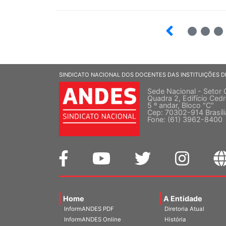
7
8
9
SINDICATO NACIONAL DOS DOCENTES DAS INSTITUIÇÕES D
Sede Nacional - Setor 
Quadra 2, Edifício Cedr
5 º andar, Bloco "C"
Cep: 70302-914 Brasíl
Fone: (61) 3962-8400
Home
A Entidade
InformANDES PDF
Diretoria Atual
InformANDES Online
História