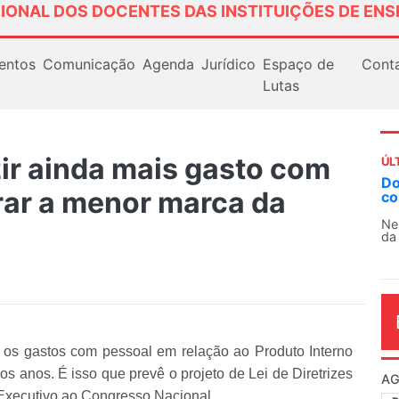
IONAL DOS DOCENTES DAS INSTITUIÇÕES DE ENS
entos
Comunicação
Agenda
Jurídico
Espaço de
Cont
Lutas
ir ainda mais gasto com
ÚL
Docentes paralisam novamente as ativ
rar a menor marca da
contra as políticas de Milei na Argentin
Nessa segunda-feira (3), sindicatos de doce
da educação superior e básica da Argentina...
 os gastos com pessoal em relação ao Produto Interno
os anos. É isso que prevê o projeto de Lei de Diretrizes
AG
Executivo ao Congresso Nacional.