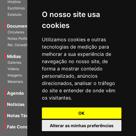
Diretoria Atual
História
O nosso site usa
Escritórios
Estatuto
cookies
Documentos
Circulares
Utilizamos cookies e outras
Notas Políticas
tecnologias de medição para
Rel. Conad/Congresso
melhorar a sua experiência de
navegação no nosso site, de
Mídias
Galerias
forma a mostrar conteúdo
Vídeos
personalizado, anúncios
Imagens
direcionados, analisar o tráfego
Materiais
do site e entender de onde vêm
os visitantes.
Agenda
Notícias
OK
Notas Técnicas
Alterar as minhas preferências
Fale Conocsco