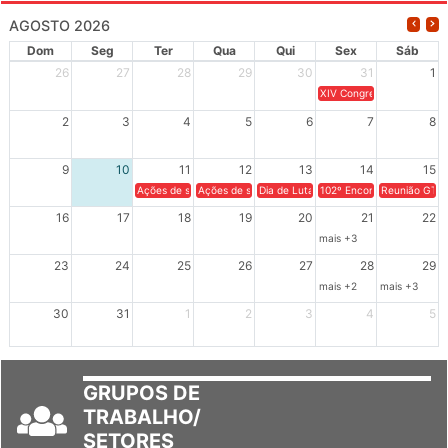
AGOSTO 2026
Dom
Seg
Ter
Qua
Qui
Sex
Sáb
26
27
28
29
30
31
1
XIV Congresso Brasileiro 
2
3
4
5
6
7
8
9
10
11
12
13
14
15
Ações de solidariedade a Cuba no Rio Grande do Sul - 100 anos 
Ações de solidariedade a Cuba no Rio Grande do Su
Dia de Luta em Defesa de Cuba e da S
102º Encontro da Regional
Reunião GTPE
16
17
18
19
20
21
22
mais +3
23
24
25
26
27
28
29
mais +2
mais +3
30
31
1
2
3
4
5
GRUPOS DE
TRABALHO/