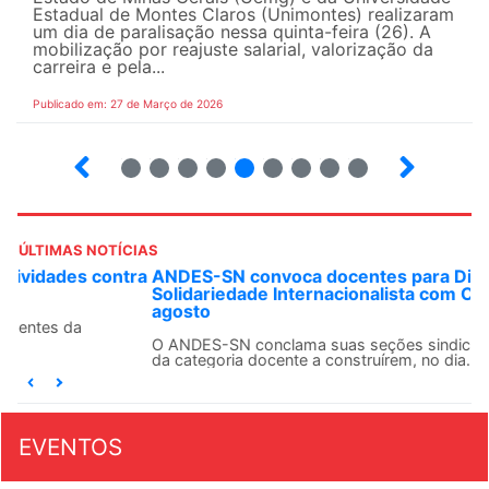
Estadual de Montes Claros (Unimontes) realizaram
um dia de paralisação nessa quinta-feira (26). A
mobilização por reajuste salarial, valorização da
carreira e pela...
Publicado em: 27 de Março de 2026
12
13
14
15
16
17
18
19
ÚLTIMAS NOTÍCIAS
ANDES-SN convoca docentes para Dia de
Solidariedade Internacionalista com Cuba em 13 de
agosto
O ANDES-SN conclama suas seções sindicais e o conjunto
da categoria docente a construírem, no dia...
EVENTOS