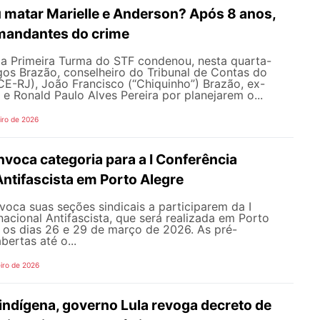
atar Marielle e Anderson? Após 8 anos,
mandantes do crime
 a Primeira Turma do STF condenou, nesta quarta-
gos Brazão, conselheiro do Tribunal de Contas do
CE-RJ), João Francisco (“Chiquinho”) Brazão, ex-
 e Ronald Paulo Alves Pereira por planejarem o...
iro de 2026
oca categoria para a I Conferência
Antifascista em Porto Alegre
ca suas seções sindicais a participarem da I
nacional Antifascista, que será realizada em Porto
e os dias 26 e 29 de março de 2026. As pré-
bertas até o...
iro de 2026
indígena, governo Lula revoga decreto de