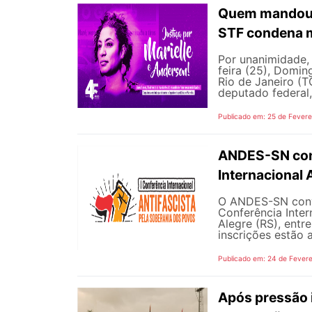
Quem mandou m
STF condena 
Por unanimidade,
feira (25), Domin
Rio de Janeiro (T
deputado federal,
Publicado em: 25 de Fevere
ANDES-SN conv
Internacional 
O ANDES-SN convo
Conferência Inter
Alegre (RS), entr
inscrições estão a
Publicado em: 24 de Fevere
Após pressão 