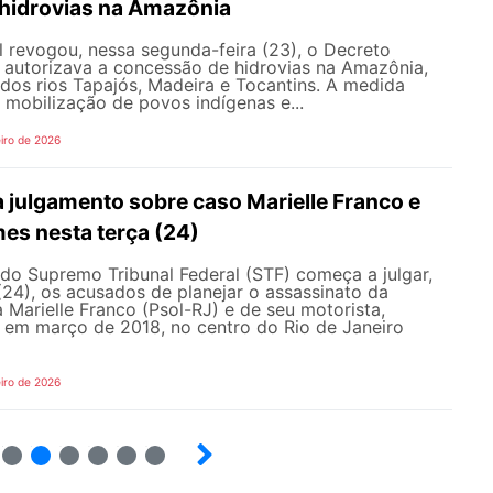
hidrovias na Amazônia
 revogou, nessa segunda-feira (23), o Decreto
 autorizava a concessão de hidrovias na Amazônia,
 dos rios Tapajós, Madeira e Tocantins. A medida
 mobilização de povos indígenas e...
iro de 2026
 julgamento sobre caso Marielle Franco e
s nesta terça (24)
do Supremo Tribunal Federal (STF) começa a julgar,
 (24), os acusados de planejar o assassinato da
 Marielle Franco (Psol-RJ) e de seu motorista,
em março de 2018, no centro do Rio de Janeiro
iro de 2026
18
19
20
21
22
23