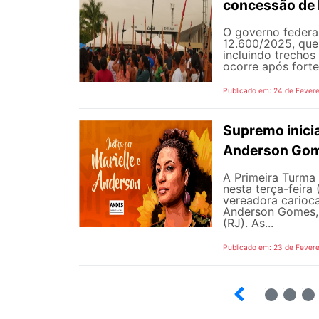
concessão de 
O governo federal
12.600/2025, que
incluindo trechos
ocorre após forte
Publicado em: 24 de Fevere
Supremo inicia
Anderson Gome
A Primeira Turma 
nesta terça-feira
vereadora carioca
Anderson Gomes, 
(RJ). As...
Publicado em: 23 de Fevere
15
16
17