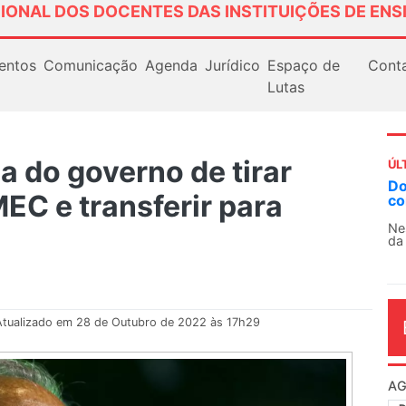
IONAL DOS DOCENTES DAS INSTITUIÇÕES DE ENS
entos
Comunicação
Agenda
Jurídico
Espaço de
Cont
Lutas
a do governo de tirar
ÚL
Docentes paralisam novamente as atividade
EC e transferir para
contra as políticas de Milei na Argentina
Nessa segunda-feira (3), sindicatos de docentes
da educação superior e básica da Argentina...
Atualizado em 28 de Outubro de 2022 às 17h29
AG