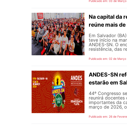
Publicado em: 03 de Março
Na capital da
reúne mais de
Em Salvador (BA),
teve início na ma
ANDES-SN. O enco
resistência, das r
Publicado em: 02 de Março
ANDES-SN refo
estarão em Sa
44º Congresso se
reunirá docentes 
importantes da ca
março de 2026, o 
Publicado em: 26 de Fevere