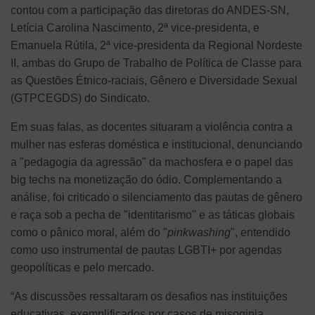
contou com a participação das diretoras do ANDES-SN,
Letícia Carolina Nascimento, 2ª vice-presidenta, e
Emanuela Rútila, 2ª vice-presidenta da Regional Nordeste
II, ambas do Grupo de Trabalho de Política de Classe para
as Questões Étnico-raciais, Gênero e Diversidade Sexual
(GTPCEGDS) do Sindicato.
Em suas falas, as docentes situaram a violência contra a
mulher nas esferas doméstica e institucional, denunciando
a "pedagogia da agressão" da machosfera e o papel das
big techs na monetização do ódio. Complementando a
análise, foi criticado o silenciamento das pautas de gênero
e raça sob a pecha de "identitarismo" e as táticas globais
como o pânico moral, além do "
pinkwashing
", entendido
como uso instrumental de pautas LGBTI+ por agendas
geopolíticas e pelo mercado.
“As discussões ressaltaram os desafios nas instituições
educativas, exemplificados por casos de misoginia