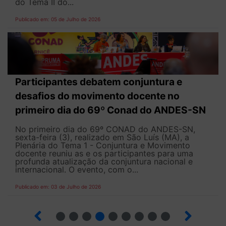
do Tema II do...
Publicado em: 05 de Julho de 2026
Participantes debatem conjuntura e
desafios do movimento docente no
primeiro dia do 69º Conad do ANDES-SN
No primeiro dia do 69º CONAD do ANDES-SN,
sexta-feira (3), realizado em São Luís (MA), a
Plenária do Tema 1 - Conjuntura e Movimento
docente reuniu as e os participantes para uma
profunda atualização da conjuntura nacional e
internacional. O evento, com o...
Publicado em: 03 de Julho de 2026
2
3
4
5
6
7
8
9