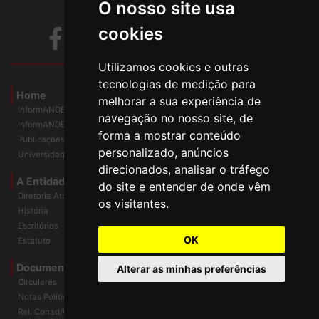
O nosso site usa
cookies
Utilizamos cookies e outras
tecnologias de medição para
Home
melhorar a sua experiência de
InformANDES PDF
navegação no nosso site, de
InformANDES Online
forma a mostrar conteúdo
Publicações
personalizado, anúncios
Universidade e Sociedade
direcionados, analisar o tráfego
A Entidade
do site e entender de onde vêm
Diretoria Atual
os visitantes.
História
Escritórios
OK
Estatuto
Documentos
Alterar as minhas preferências
Circulares
Notas Políticas
Rel. Conad/Congresso