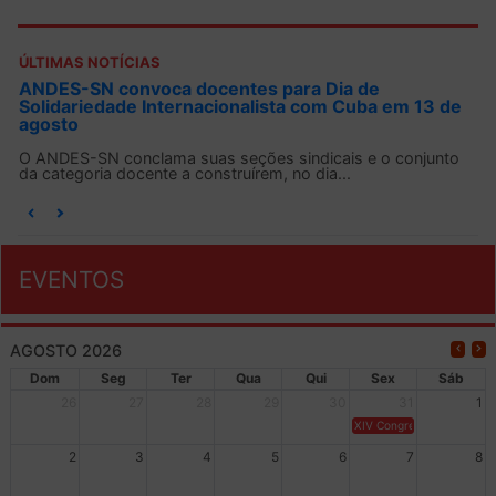
ÚLTIMAS NOTÍCIAS
ANDES-SN convoca docentes para Dia de
Solidariedade Internacionalista com Cuba em 13 de
agosto
O ANDES-SN conclama suas seções sindicais e o conjunto
da categoria docente a construírem, no dia...
EVENTOS
AGOSTO 2026
Dom
Seg
Ter
Qua
Qui
Sex
Sáb
26
27
28
29
30
31
1
XIV Congresso Brasileiro 
2
3
4
5
6
7
8