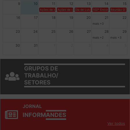
9
10
11
12
13
14
15
Ações de solidariedade a Cuba no Rio Grande do Sul - 100 anos 
Ações de solidariedade a Cuba no Rio Grande do Su
Dia de Luta em Defesa de Cuba e da S
102º Encontro da Regional
Reunião GTPE
16
17
18
19
20
21
22
mais +3
23
24
25
26
27
28
29
mais +2
mais +3
30
31
1
2
3
4
5
GRUPOS DE
TRABALHO/
SETORES
JORNAL
INFORM
ANDES
Ver todos