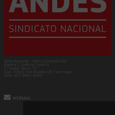
Sede Nacional - Setor Comercial Sul
Quadra 2, Edifício Cedro II
5 º andar, Bloco "C"
Cep: 70302-914 Brasília-DF |
Ver mapa
Fone: (61) 3962-8400
WEBMAIL