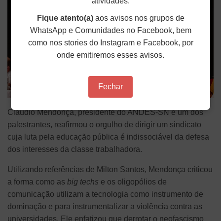
atividades.
Fique atento(a)
aos avisos nos grupos de
WhatsApp e Comunidades no Facebook, bem
como nos stories do Instagram e Facebook, por
onde emitiremos esses avisos.
Fechar
Cláudio Mendonça, presidente do ANDES-SN e um dos
palestrantes, reafirmou o orgulho de dirigir um sindicato
cuja luta pela educação pública é indissociável da defesa
dos interesses da classe trabalhadora.
Utilizando referências de Milton Santos, Mendonça criticou
a forma como as
big techs
e os oligopólios de
comunicação utilizam a tecnologia como instrumento de
dominação e para instrumentalizar a violência contra as
universidades. Ele enfatizou que derrotar o neofascismo