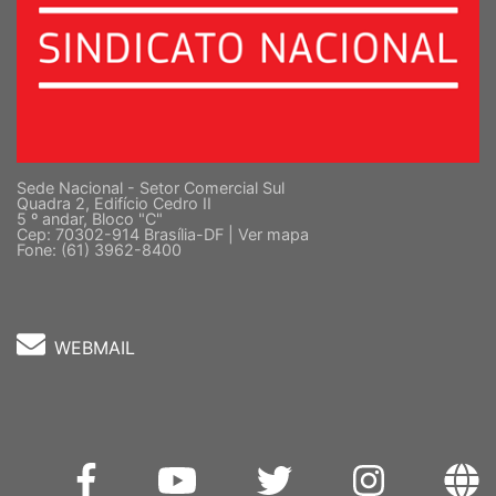
Sede Nacional - Setor Comercial Sul
Quadra 2, Edifício Cedro II
5 º andar, Bloco "C"
Cep: 70302-914 Brasília-DF |
Ver mapa
Fone: (61) 3962-8400
WEBMAIL