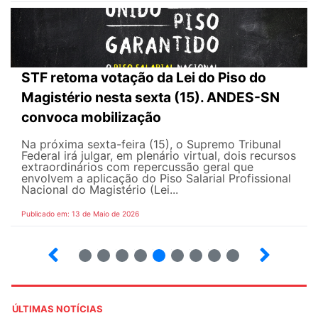
STF retoma votação da Lei do Piso do
Magistério nesta sexta (15). ANDES-SN
convoca mobilização
Na próxima sexta-feira (15), o Supremo Tribunal
Federal irá julgar, em plenário virtual, dois recursos
extraordinários com repercussão geral que
envolvem a aplicação do Piso Salarial Profissional
Nacional do Magistério (Lei...
Publicado em: 13 de Maio de 2026
6
7
8
9
10
12
13
14
ÚLTIMAS NOTÍCIAS