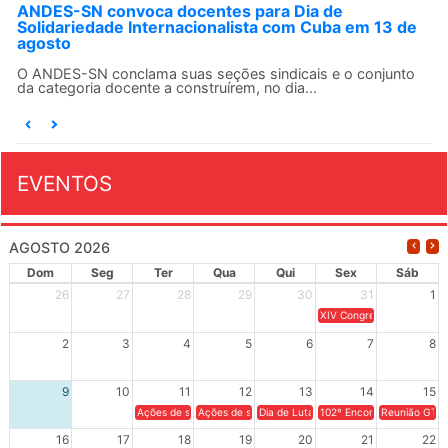
ANDES-SN convoca docentes para Dia de
Solidariedade Internacionalista com Cuba em 13 de
agosto
O ANDES-SN conclama suas seções sindicais e o conjunto
da categoria docente a construírem, no dia...
EVENTOS
AGOSTO 2026
Dom
Seg
Ter
Qua
Qui
Sex
Sáb
26
27
28
29
30
31
1
XIV Congresso Brasileiro 
2
3
4
5
6
7
8
9
10
11
12
13
14
15
Ações de solidariedade a Cuba no Rio Grande do Sul - 100 anos 
Ações de solidariedade a Cuba no Rio Grande do Su
Dia de Luta em Defesa de Cuba e da S
102º Encontro da Regional
Reunião GTPE
16
17
18
19
20
21
22