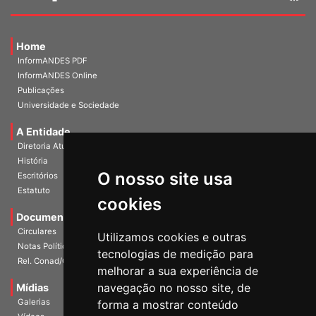
Home
InformANDES PDF
InformANDES Online
Publicações
Universidade e Sociedade
A Entidade
Diretoria Atual
História
O nosso site usa
Escritórios
Estatuto
cookies
Documentos
Circulares
Utilizamos cookies e outras
Notas Políticas
tecnologias de medição para
Rel. Conad/Congresso
melhorar a sua experiência de
navegação no nosso site, de
Mídias
Galerias
forma a mostrar conteúdo