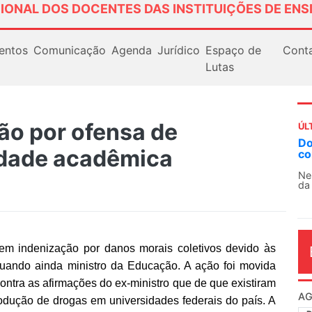
IONAL DOS DOCENTES DAS INSTITUIÇÕES DE ENS
entos
Comunicação
Agenda
Jurídico
Espaço de
Cont
Lutas
ão por ofensa de
ÚL
Docentes paralisam novamente as at
dade acadêmica
contra as políticas de Milei na Argent
Nessa segunda-feira (3), sindicatos de doc
da educação superior e básica da Argentina.
em indenização por danos morais coletivos devido às
quando ainda ministro da Educação. A ação foi movida
ntra as afirmações do ex-ministro que de que existiram
AG
odução de drogas em universidades federais do país. A