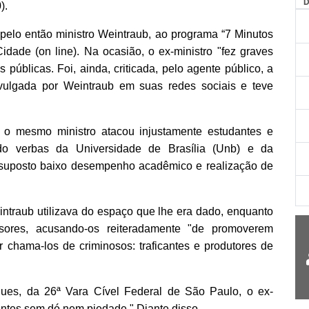
).
pelo então ministro Weintraub, ao programa “7 Minutos
dade (on line). Na ocasião, o ex-ministro "fez graves
públicas. Foi, ainda, criticada, pelo agente público, a
 divulgada por Weintraub em suas redes sociais e teve
 o mesmo ministro atacou injustamente estudantes e
ado verbas da Universidade de Brasília (Unb) e da
 suposto baixo desempenho acadêmico e realização de
traub utilizava do espaço que lhe era dado, enquanto
essores, acusando-os reiteradamente "de promoverem
 chama-los de criminosos: traficantes e produtores de
rques, da 26ª Vara Cível Federal de São Paulo, o ex-
dantes sem dó nem piedade." Diante disso,