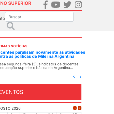
INO SUPERIOR
ato
TIMAS NOTÍCIAS
ividades
ANDES-SN convoca docentes para Dia de
ina
Solidariedade Internacionalista com Cuba em
13 de agosto
entes
..
O ANDES-SN conclama suas seções sindicais e o
conjunto da categoria docente a construírem, no
dia...
EVENTOS
OSTO 2026