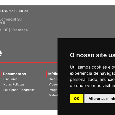
E ENSINO SUPERIOR
Comercial Sul
o II
ia-DF |
Ver mapa
O nosso site u
Utilizamos cookies e o
experiência de navega
Documentos
Mídias
Agenda
Notíci
personalizado, anúncios
Circulares
Galerias
Notas Políticas
Vídeos
de onde vêm os visitan
Rel. Conad/Congresso
Imagens
Materiais
OK
Alterar as min