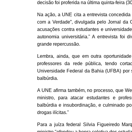
decisão foi proferida na última quinta-feira (30
Na ação, a UNE cita a entrevista concedida 
com a Verdade”, divulgada pelo Jornal da Ci
acusações contra estudantes e universidades 
autonomia universitária." A entrevista foi
grande repercussão.
Lembra, ainda, que em outra oportunidade
professores da rede pública, tendo cort
Universidade Federal da Bahia (UFBA) por
balbúrdia.
A UNE afirma também, no processo, que Wein
ministro, para atacar estudantes e prof
balbúrdia e insubordinação, e culminado por
drogas ilícitas."
Para a juíza federal Silvia Figueiredo Ma
ministro "ofendeu a honra coletiva dos estu