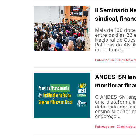
II Seminário 
sindical, fina
Mais de 100 docen
entre os dias 22 
Nacional de Quest
Políticas do AND
importante...
Publicado em: 24 de Maio 
ANDES-SN lanç
monitorar fin
O ANDES-SN lançou
uma plataforma i
detalhado dos dad
ensino superior n
endereço...
Publicado em: 22 de Maio d