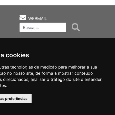
WEBMAIL
sa cookies
utras tecnologias de medição para melhorar a sua
ção no nosso site, de forma a mostrar conteúdo
as
Notas Técnicas
Fale Conocsco
 direcionados, analisar o tráfego do site e entender
tes.
has preferências
MANTIDO POR Camaleão Soft