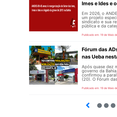
Imes e Ides e 
Em 2026, o ANDES
um projeto especi
sindicato e sua r
pública e da cate
Publicado em: 19 de Maio d
Fórum das ADs
nas Ueba nest
Após quase dez m
governo da Bahia
confirmou a para
(20). O Fórum das
Publicado em: 19 de Maio d
5
6
7