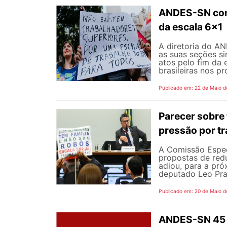
ANDES-SN conv
da escala 6x1
A diretoria do A
as suas seções si
atos pelo fim da 
brasileiras nos p
Publicado em: 22 de Maio d
Parecer sobre 
pressão por tr
A Comissão Espec
propostas de redu
adiou, para a pró
deputado Leo Pra
Publicado em: 20 de Maio d
ANDES-SN 45 a