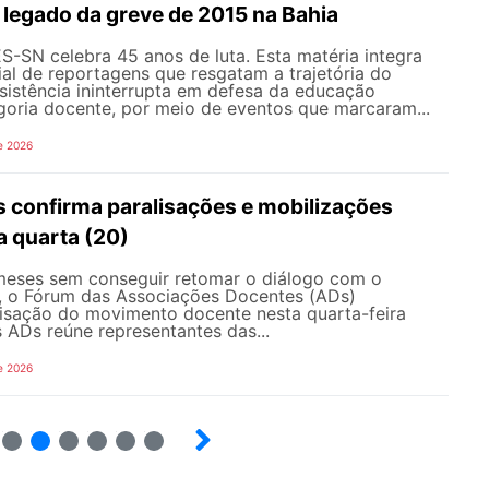
o legado da greve de 2015 na Bahia
-SN celebra 45 anos de luta. Esta matéria integra
al de reportagens que resgatam a trajetória do
esistência ininterrupta em defesa da educação
goria docente, por meio de eventos que marcaram...
e 2026
 confirma paralisações e mobilizações
a quarta (20)
eses sem conseguir retomar o diálogo com o
, o Fórum das Associações Docentes (ADs)
lisação do movimento docente nesta quarta-feira
 ADs reúne representantes das...
e 2026
8
9
10
12
13