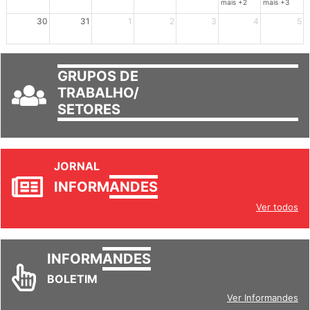
mais +2
mais +3
30
31
1
2
3
4
5
GRUPOS DE
TRABALHO/
SETORES
JORNAL
INFORM
ANDES
Ver todos
INFORM
ANDES
BOLETIM
Ver Informandes