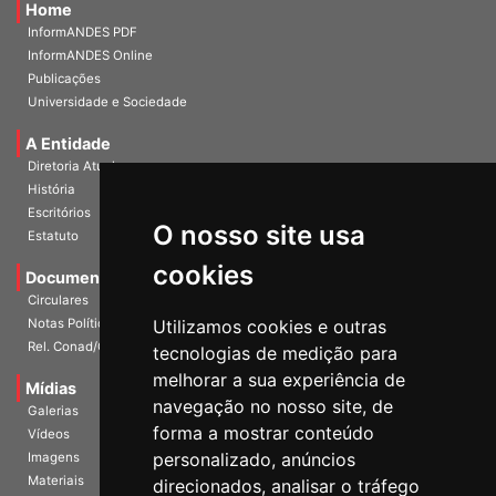
Home
InformANDES PDF
InformANDES Online
Publicações
Universidade e Sociedade
A Entidade
Diretoria Atual
História
O nosso site usa
Escritórios
Estatuto
cookies
Documentos
Circulares
Utilizamos cookies e outras
Notas Políticas
tecnologias de medição para
Rel. Conad/Congresso
melhorar a sua experiência de
navegação no nosso site, de
Mídias
Galerias
forma a mostrar conteúdo
Vídeos
personalizado, anúncios
Imagens
direcionados, analisar o tráfego