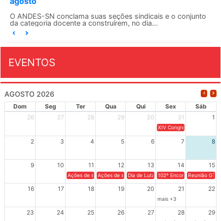
agosto
O ANDES-SN conclama suas seções sindicais e o conjunto
da categoria docente a construírem, no dia...
EVENTOS
AGOSTO 2026
Dom
Seg
Ter
Qua
Qui
Sex
Sáb
26
27
28
29
30
31
1
XIV Congresso Brasileiro 
2
3
4
5
6
7
8
9
10
11
12
13
14
15
Ações de solidariedade a Cuba no Rio Grande do Sul - 100 anos 
Ações de solidariedade a Cuba no Rio Grande do Su
Dia de Luta em Defesa de Cuba e da S
102º Encontro da Regional
Reunião GTPE
16
17
18
19
20
21
22
mais +3
23
24
25
26
27
28
29