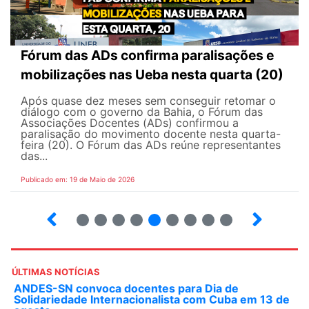
Fórum das ADs confirma paralisações e
mobilizações nas Ueba nesta quarta (20)
Após quase dez meses sem conseguir retomar o
diálogo com o governo da Bahia, o Fórum das
Associações Docentes (ADs) confirmou a
paralisação do movimento docente nesta quarta-
feira (20). O Fórum das ADs reúne representantes
das...
Publicado em: 19 de Maio de 2026
5
6
7
8
9
10
12
13
ÚLTIMAS NOTÍCIAS
ANDES-SN convoca docentes para Dia de
Solidariedade Internacionalista com Cuba em 13 de