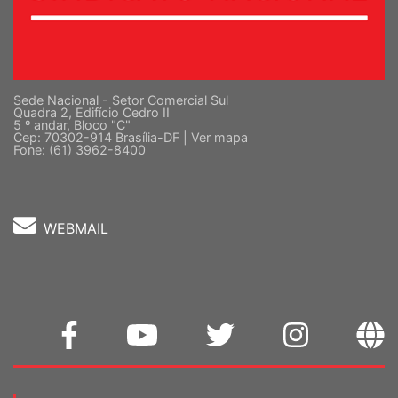
Sede Nacional - Setor Comercial Sul
Quadra 2, Edifício Cedro II
5 º andar, Bloco "C"
Cep: 70302-914 Brasília-DF |
Ver mapa
Fone: (61) 3962-8400
WEBMAIL