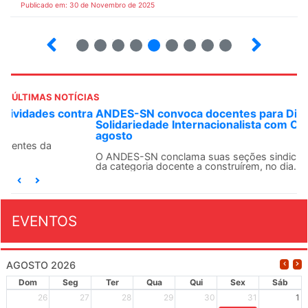
Publicado em: 30 de Novembro de 2025
26
27
28
29
30
31
32
33
34
ÚLTIMAS NOTÍCIAS
ANDES-SN convoca docentes para Dia de
Solidariedade Internacionalista com Cuba em 13 de
agosto
O ANDES-SN conclama suas seções sindicais e o conjunto
da categoria docente a construírem, no dia...
EVENTOS
AGOSTO 2026
Dom
Seg
Ter
Qua
Qui
Sex
Sáb