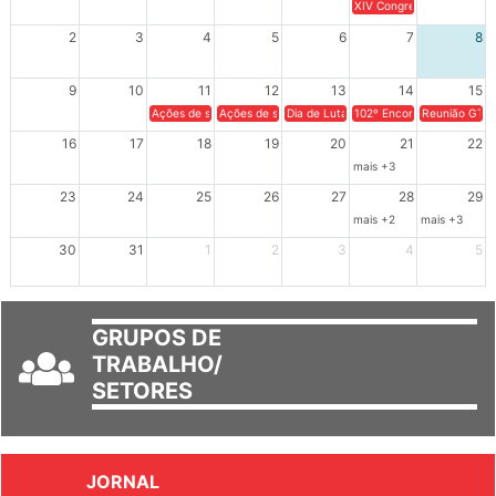
26
27
28
29
30
31
1
XIV Congresso Brasileiro 
2
3
4
5
6
7
8
9
10
11
12
13
14
15
Ações de solidariedade a Cuba no Rio Grande do Sul - 100 anos 
Ações de solidariedade a Cuba no Rio Grande do Su
Dia de Luta em Defesa de Cuba e da S
102º Encontro da Regional
Reunião GTPE
16
17
18
19
20
21
22
mais +3
23
24
25
26
27
28
29
mais +2
mais +3
30
31
1
2
3
4
5
GRUPOS DE
TRABALHO/
SETORES