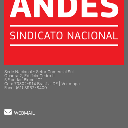
Sede Nacional - Setor Comercial Sul
Quadra 2, Edifício Cedro II
5 º andar, Bloco "C"
Cep: 70302-914 Brasília-DF |
Ver mapa
Fone: (61) 3962-8400
WEBMAIL