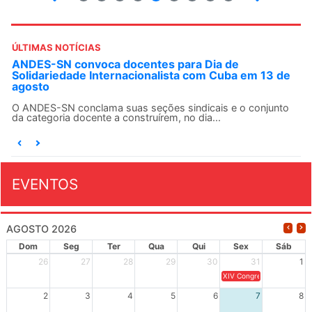
ÚLTIMAS NOTÍCIAS
ANDES-SN convoca docentes para Dia de
Solidariedade Internacionalista com Cuba em 13 de
agosto
O ANDES-SN conclama suas seções sindicais e o conjunto
da categoria docente a construírem, no dia...
EVENTOS
AGOSTO 2026
Dom
Seg
Ter
Qua
Qui
Sex
Sáb
26
27
28
29
30
31
1
XIV Congresso Brasileiro 
2
3
4
5
6
7
8