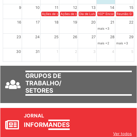
9
10
11
12
13
14
15
Ações de solidariedade a Cuba no Rio Grande do Sul - 100 anos 
Ações de solidariedade a Cuba no Rio Grande do Su
Dia de Luta em Defesa de Cuba e da S
102º Encontro da Regional
Reunião GTPE
16
17
18
19
20
21
22
mais +3
23
24
25
26
27
28
29
mais +2
mais +3
30
31
1
2
3
4
5
GRUPOS DE
TRABALHO/
SETORES
JORNAL
INFORM
ANDES
Ver todos