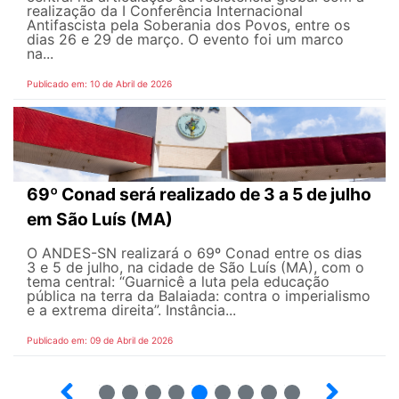
realização da I Conferência Internacional
Antifascista pela Soberania dos Povos, entre os
dias 26 e 29 de março. O evento foi um marco
na...
Publicado em: 10 de Abril de 2026
69º Conad será realizado de 3 a 5 de julho
em São Luís (MA)
O ANDES-SN realizará o 69º Conad entre os dias
3 e 5 de julho, na cidade de São Luís (MA), com o
tema central: “Guarnicê a luta pela educação
pública na terra da Balaiada: contra o imperialismo
e a extrema direita”. Instância...
Publicado em: 09 de Abril de 2026
10
12
13
14
15
16
17
18