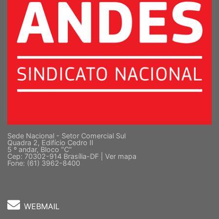
Sede Nacional - Setor Comercial Sul
Quadra 2, Edifício Cedro II
5 º andar, Bloco "C"
Cep: 70302-914 Brasília-DF |
Ver mapa
Fone: (61) 3962-8400
WEBMAIL