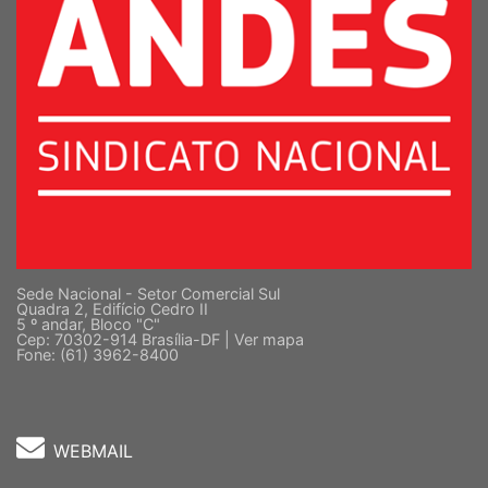
Sede Nacional - Setor Comercial Sul
Quadra 2, Edifício Cedro II
5 º andar, Bloco "C"
Cep: 70302-914 Brasília-DF |
Ver mapa
Fone: (61) 3962-8400
WEBMAIL