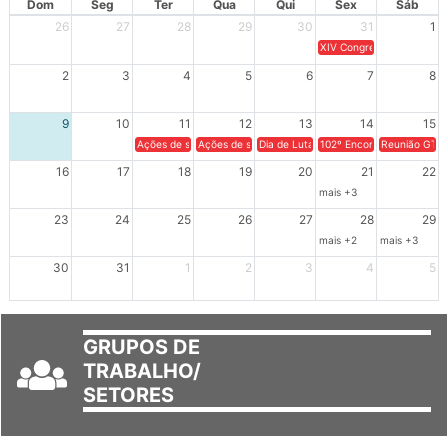
Dom
Seg
Ter
Qua
Qui
Sex
Sáb
26
27
28
29
30
31
1
XIV Congresso Brasileiro 
2
3
4
5
6
7
8
9
10
11
12
13
14
15
Ações de solidariedade a Cuba no Rio Grande do Sul - 100 anos 
Ações de solidariedade a Cuba no Rio Grande do Su
Dia de Luta em Defesa de Cuba e da S
102º Encontro da Regional
Reunião GTPE
16
17
18
19
20
21
22
mais +3
23
24
25
26
27
28
29
mais +2
mais +3
30
31
1
2
3
4
5
GRUPOS DE
TRABALHO/
SETORES