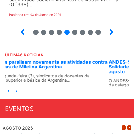
(GTSSA),...
Publicado em: 03 de Junho de 2026
3
4
5
6
7
8
9
10
ÚLTIMAS NOTÍCIAS
ANDES-SN convoca docentes para Dia de
Solidariedade Internacionalista com Cuba em 13 de
agosto
O ANDES-SN conclama suas seções sindicais e o conjunto
da categoria docente a construírem, no dia...
EVENTOS
AGOSTO 2026