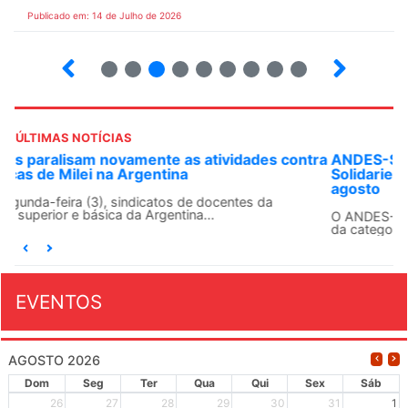
Publicado em: 14 de Julho de 2026
2
3
4
5
6
7
8
9
ÚLTIMAS NOTÍCIAS
ANDES-SN convoca docentes para Dia de
Solidariedade Internacionalista com Cuba em 13 de
agosto
O ANDES-SN conclama suas seções sindicais e o conjunto
da categoria docente a construírem, no dia...
EVENTOS
AGOSTO 2026
Dom
Seg
Ter
Qua
Qui
Sex
Sáb