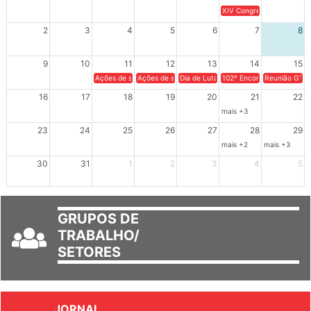
26
27
28
29
30
31
1
XIV Congresso Brasileiro 
2
3
4
5
6
7
8
9
10
11
12
13
14
15
Ações de solidariedade a Cuba no Rio Grande do Sul - 100 anos 
Ações de solidariedade a Cuba no Rio Grande do Su
Dia de Luta em Defesa de Cuba e da S
102º Encontro da Regional
Reunião GTPE
16
17
18
19
20
21
22
mais +3
23
24
25
26
27
28
29
mais +2
mais +3
30
31
1
2
3
4
5
GRUPOS DE
TRABALHO/
SETORES