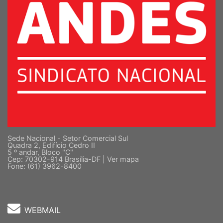
Sede Nacional - Setor Comercial Sul
Quadra 2, Edifício Cedro II
5 º andar, Bloco "C"
Cep: 70302-914 Brasília-DF |
Ver mapa
Fone: (61) 3962-8400
WEBMAIL