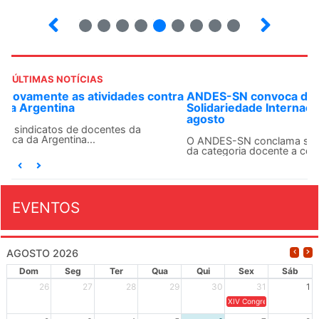
4
5
6
7
8
9
10
12
ÚLTIMAS NOTÍCIAS
ANDES-SN convoca docentes para Dia de
Solidariedade Internacionalista com Cuba em 13 de
agosto
O ANDES-SN conclama suas seções sindicais e o conjunto
da categoria docente a construírem, no dia...
EVENTOS
AGOSTO 2026
Dom
Seg
Ter
Qua
Qui
Sex
Sáb
26
27
28
29
30
31
1
XIV Congresso Brasileiro 