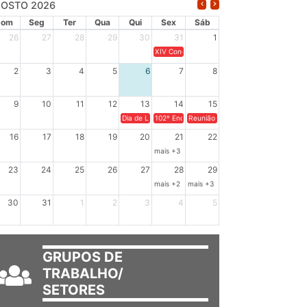
OSTO 2026
Dom
Seg
Ter
Qua
Qui
Sex
Sáb
26
27
28
29
30
31
1
XIV Congresso Brasileiro de Pesquisadores(a
2
3
4
5
6
7
8
9
10
11
12
13
14
15
Dia de Luta em Defesa de Cuba e da Soberania dos Po
102º Encontro da Regional Leste, “Em terra e
Reunião GTPE.
16
17
18
19
20
21
22
mais +3
23
24
25
26
27
28
29
mais +2
mais +3
30
31
1
2
3
4
5
GRUPOS DE
TRABALHO/
SETORES