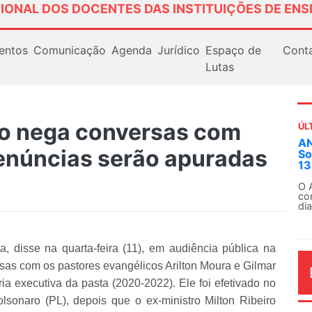
IONAL DOS DOCENTES DAS INSTITUIÇÕES DE ENS
entos
Comunicação
Agenda
Jurídico
Espaço de
Cont
Lutas
ão nega conversas com
ÚL
ANDES-SN convoca docentes para Di
denúncias serão apuradas
Solidariedade Internacionalista com 
13 de agosto
O ANDES-SN conclama suas seções sindica
conjunto da categoria docente a construíre
dia...
, disse na quarta-feira (11), em audiência pública na
as com os pastores evangélicos Arilton Moura e Gilmar
a executiva da pasta (2020-2022). Ele foi efetivado no
olsonaro (PL), depois que o ex-ministro Milton Ribeiro