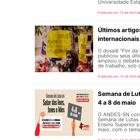
Universidade Esta
Publicado em: 15 de Abril d
Últimos artigo
internacionais
O dossiê “Fim da
publicou seus últ
ampliou o debate 
de trabalho, sob d
Publicado em: 14 de Abril d
Semana de Luta
4 a 8 de maio
O ANDES-SN convo
Semana de Lutas d
Ensino Superior p
maio, com o tema “
Publicado em: 14 de Abril d