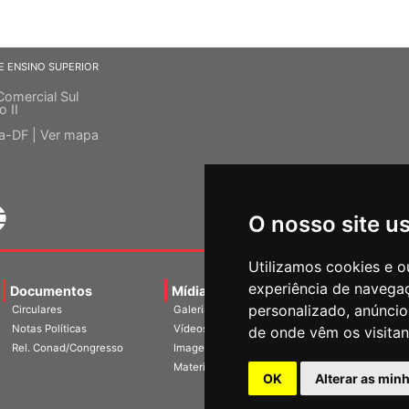
E ENSINO SUPERIOR
Comercial Sul
o II
ia-DF |
Ver mapa
O nosso site u
Utilizamos cookies e o
experiência de navega
Documentos
Mídias
Agenda
Notíci
personalizado, anúncios
Circulares
Galerias
Notas Políticas
Vídeos
de onde vêm os visitan
Rel. Conad/Congresso
Imagens
Materiais
OK
Alterar as min