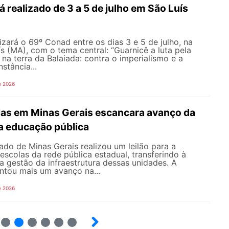
 realizado de 3 a 5 de julho em São Luís
ará o 69º Conad entre os dias 3 e 5 de julho, na
s (MA), com o tema central: “Guarnicê a luta pela
na terra da Balaiada: contra o imperialismo e a
nstância...
e 2026
olas em Minas Gerais escancara avanço da
na educação pública
do de Minas Gerais realizou um leilão para a
scolas da rede pública estadual, transferindo à
a a gestão da infraestrutura dessas unidades. A
ntou mais um avanço na...
e 2026
13
14
15
16
17
18