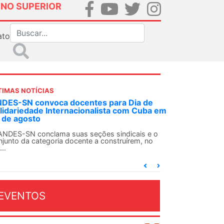
INO SUPERIOR
ato
TIMAS NOTÍCIAS
a de
Em decisão inédita, Justiça Federal condena
Cuba em
ex-agente da ditadura por estupro
Em uma decisão considerada histórica, a 2ª Vara
Federal Criminal do Rio de Janeiro condenou o...
is e o
m, no
EVENTOS