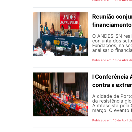
Reunião conju
financiamento
O ANDES-SN realiz
conjunta dos seto
Fundações, na sed
analisar o financi
Publicado em: 13 de Abril d
I Conferência 
contra a extre
A cidade de Porto
da resistência gl
Antifascista pela
março. O evento f
Publicado em: 10 de Abril d