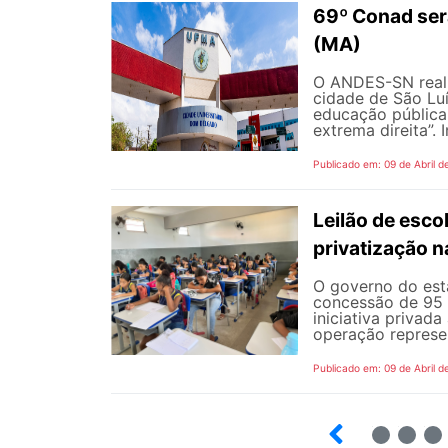
69º Conad será
(MA)
O ANDES-SN realiz
cidade de São Luí
educação pública 
extrema direita”. I
Publicado em: 09 de Abril d
Leilão de esc
privatização 
O governo do esta
concessão de 95 e
iniciativa privad
operação represe
Publicado em: 09 de Abril d
10
12