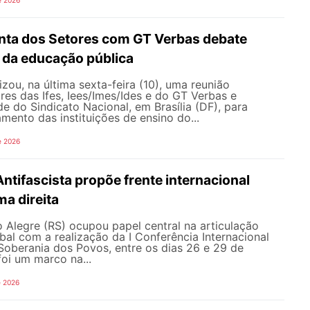
nta dos Setores com GT Verbas debate
 da educação pública
ou, na última sexta-feira (10), uma reunião
res das Ifes, Iees/Imes/Ides e do GT Verbas e
e do Sindicato Nacional, em Brasília (DF), para
amento das instituições de ensino do...
e 2026
Antifascista propõe frente internacional
ma direita
 Alegre (RS) ocupou papel central na articulação
obal com a realização da I Conferência Internacional
 Soberania dos Povos, entre os dias 26 e 29 de
oi um marco na...
e 2026