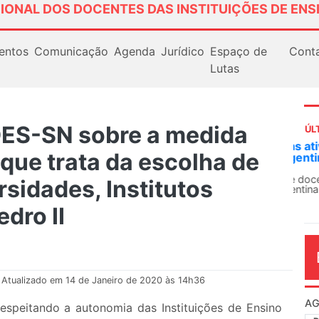
IONAL DOS DOCENTES DAS INSTITUIÇÕES DE ENS
entos
Comunicação
Agenda
Jurídico
Espaço de
Cont
Lutas
DES-SN sobre a medida
ÚL
AN
que trata da escolha de
So
13
rsidades, Institutos
O 
co
dro II
dia
Atualizado em 14 de Janeiro de 2020 às 14h36
speitando a autonomia das Instituições de Ensino