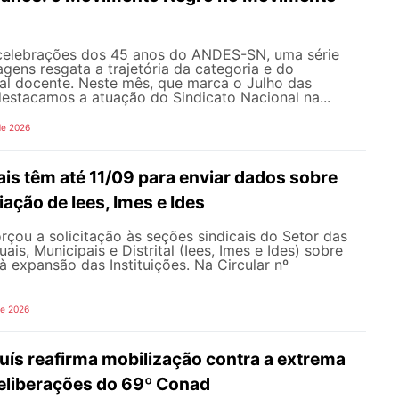
celebrações dos 45 anos do ANDES-SN, uma série
gens resgata a trajetória da categoria e do
al docente. Neste mês, que marca o Julho das
 destacamos a atuação do Sindicato Nacional na...
de 2026
is têm até 11/09 para enviar dados sobre
iação de Iees, Imes e Ides
çou a solicitação às seções sindicais do Setor das
uais, Municipais e Distrital (Iees, Imes e Ides) sobre
à expansão das Instituições. Na Circular nº
de 2026
uís reafirma mobilização contra a extrema
 deliberações do 69º Conad