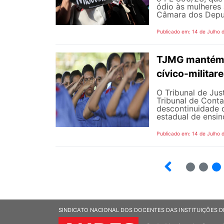
ódio às mulheres
Câmara dos Deputa
Publicado em: 14 de Julho 
TJMG mantém d
cívico-militar
O Tribunal de Ju
Tribunal de Cont
descontinuidade d
estadual de ensin
Publicado em: 14 de Julho 
2
3
SINDICATO NACIONAL DOS DOCENTES DAS INSTITUIÇÕES D