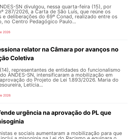
NDES-SN divulgou, nessa quarta-feira (15), por
nº 287/2026, a Carta de São Luís, que reúne os
s e deliberações do 69º Conad, realizado entre os
ho, no Centro Pedagógico Paulo...
de 2026
siona relator na Câmara por avanços no
ção Coletiva
 (14), representantes de entidades do funcionalismo
o do ANDES-SN, intensificaram a mobilização em
a aprovação do Projeto de Lei 1.893/2026. Maria do
soureira, Letícia...
de 2026
nde urgência na aprovação do PL que
misoginia
istas e sociais aumentaram a mobilização para que
inclui a misoginia na Lei do Racismo e equipara o