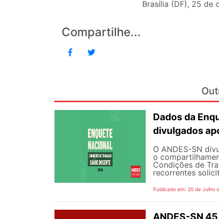
Brasília (DF), 25 d
Compartilhe...
Out
Dados da Enqu
divulgados ap
O ANDES-SN divulg
o compartilhamen
Condições de Tra
recorrentes solici
Publicado em: 20 de Julho 
ANDES-SN 45 