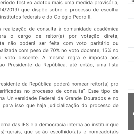
período festivo adotou mais uma medida provisória,
AG
4/2019) que dispõe sobre o processo de escolha
nstitutos federais e do Colégio Pedro II.
a realização de consulta à comunidade acadêmica
ara o cargo de reitor(a) por votação direta,
ulta não poderá ser feita com voto paritário ou
 realizada com peso de 70% no voto docente, 15% no
 o voto discente. A mesma regra é imposta aos
ao Presidente da República, até então, uma lista
esidente da República poderá nomear reitor(a) pro
rificadas no processo de consulta”. Esse tipo de
 na Universidade Federal da Grande Dourados e no
para isso que haja judicialização do processo de
erna das IES e a democracia interna ao instituir que
as)-gerais, que serão escolhido(a)s e nomeado(a)s