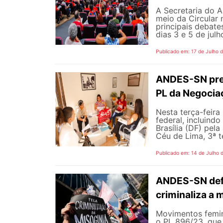
A Secretaria do A
meio da Circular 
principais debate
dias 3 e 5 de jul
Publicado em: 17 de Julho 
ANDES-SN pres
PL da Negocia
Nesta terça-feira
federal, incluind
Brasília (DF) pel
Céu de Lima, 3ª te
Publicado em: 14 de Julho 
ANDES-SN defe
criminaliza a 
Movimentos femin
o PL 896/23, que 