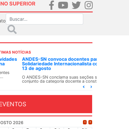
INO SUPERIOR
ato
TIMAS NOTÍCIAS
DES-SN convoca docentes para Dia de
lidariedade Internacionalista com Cuba em
 de agosto
ANDES-SN conclama suas seções sindicais e o
njunto da categoria docente a construírem, no
...
EVENTOS