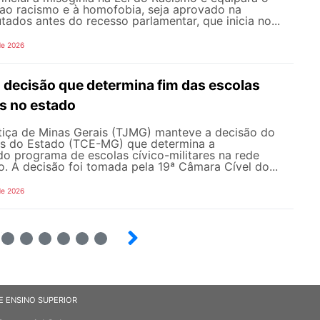
 ao racismo e à homofobia, seja aprovado na
dos antes do recesso parlamentar, que inicia no...
de 2026
ecisão que determina fim das escolas
es no estado
stiça de Minas Gerais (TJMG) manteve a decisão do
as do Estado (TCE-MG) que determina a
o programa de escolas cívico-militares na rede
o. A decisão foi tomada pela 19ª Câmara Cível do...
de 2026
4
5
6
7
8
9
E ENSINO SUPERIOR