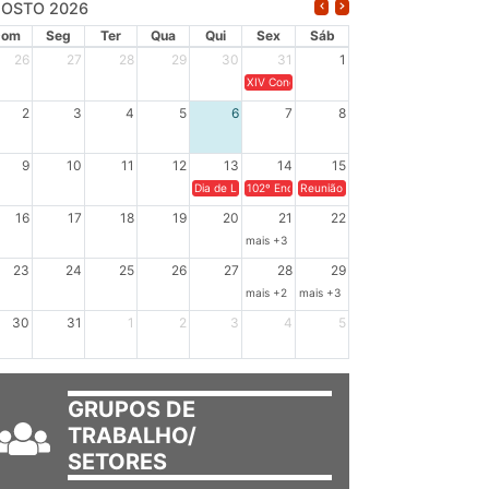
OSTO 2026
Dom
Seg
Ter
Qua
Qui
Sex
Sáb
26
27
28
29
30
31
1
XIV Congresso Brasileiro de Pesquisadores(a
2
3
4
5
6
7
8
9
10
11
12
13
14
15
Dia de Luta em Defesa de Cuba e da Soberania dos Po
102º Encontro da Regional Leste, “Em terra e
Reunião GTPE.
16
17
18
19
20
21
22
mais +3
23
24
25
26
27
28
29
mais +2
mais +3
30
31
1
2
3
4
5
GRUPOS DE
TRABALHO/
SETORES