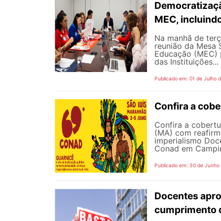
Democratizaçã
MEC, incluind
Na manhã de terç
reunião da Mesa 
Educação (MEC) p
das Instituições...
Publicado em: 01 de Julho 
Confira a cob
Confira a cobert
(MA) com reafirma
imperialismo Doc
Conad em Campinas
Publicado em: 30 de Junho
Docentes apro
cumprimento 