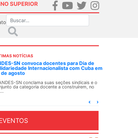
INO SUPERIOR
ato
TIMAS NOTÍCIAS
 Dia de
Em decisão inédita, Justiça Federal conden
com Cuba em
ex-agente da ditadura por estupro
Em uma decisão considerada histórica, a 2ª Vara
Federal Criminal do Rio de Janeiro condenou o...
dicais e o
uírem, no
EVENTOS