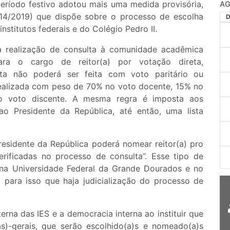
período festivo adotou mais uma medida provisória,
AG
4/2019) que dispõe sobre o processo de escolha
nstitutos federais e do Colégio Pedro II.
a realização de consulta à comunidade acadêmica
ara o cargo de reitor(a) por votação direta,
ulta não poderá ser feita com voto paritário ou
 realizada com peso de 70% no voto docente, 15% no
 o voto discente. A mesma regra é imposta aos
ao Presidente da República, até então, uma lista
esidente da República poderá nomear reitor(a) pro
rificadas no processo de consulta”. Esse tipo de
 na Universidade Federal da Grande Dourados e no
para isso que haja judicialização do processo de
erna das IES e a democracia interna ao instituir que
as)-gerais, que serão escolhido(a)s e nomeado(a)s