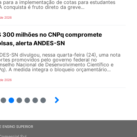
a para a implementação de cotas para estudantes
 A conquista é fruto direto da greve...
 de 2026
R$ 300 milhões no CNPq compromete
olsas, alerta ANDES-SN
DES-SN divulgou, nessa quarta-feira (24), uma nota
ortes promovidos pelo governo federal no
selho Nacional de Desenvolvimento Científico e
). A medida integra o bloqueio orçamentário...
 de 2026
4
5
6
7
8
9
E ENSINO SUPERIOR
Comercial Sul