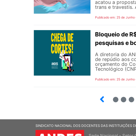
acatou a propost
trans e travestis.
Publicado em: 25 de Junho
Bloqueio de 
pesquisas e b
A diretoria do AN
de repúdio aos c
orçamento do Con
Tecnológico (CNPq
Publicado em: 25 de Junho
2
3
SINDICATO NACIONAL DOS DOCENTES DAS INSTITUIÇÕES D
Sede Nacional - Setor 