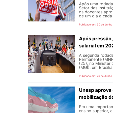
Após uma rodada 
Setor das Institu
os docentes apro
de um dia a cada 
Publicado em: 30 de Junho
Após pressão, 
salarial em 2
A segunda rodada
Permanente (MNNP)
(25), no Ministér
(MGI), em Brasília
Publicado em: 26 de Junho
Unesp aprova 
mobilização d
Em uma important
ensino superior, 