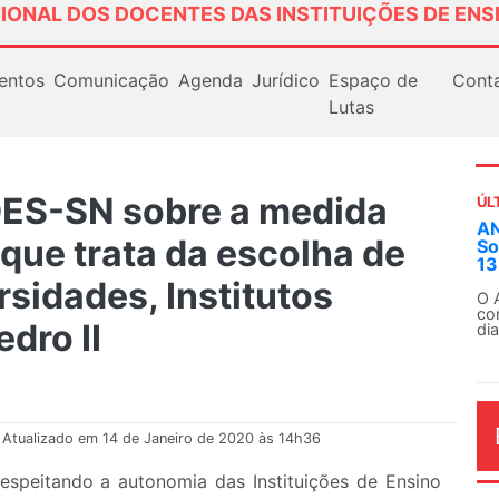
IONAL DOS DOCENTES DAS INSTITUIÇÕES DE ENS
entos
Comunicação
Agenda
Jurídico
Espaço de
Cont
Lutas
DES-SN sobre a medida
ÚL
ANDES-SN convoca docentes para
que trata da escolha de
Solidariedade Internacionalista 
13 de agosto
rsidades, Institutos
O ANDES-SN conclama suas seções sin
conjunto da categoria docente a constr
dro II
dia...
Atualizado em 14 de Janeiro de 2020 às 14h36
speitando a autonomia das Instituições de Ensino