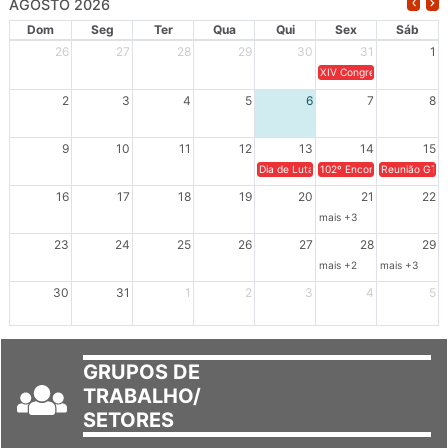
Dom
Seg
Ter
Qua
Qui
Sex
Sáb
26
27
28
29
30
31
1
XIV Congresso Brasileiro 
2
3
4
5
6
7
8
9
10
11
12
13
14
15
Dia de Luta em Defesa de Cuba e da S
102º Encontro da Regional
Reunião GTPE
16
17
18
19
20
21
22
mais +3
23
24
25
26
27
28
29
mais +2
mais +3
30
31
1
2
3
4
5
GRUPOS DE
TRABALHO/
SETORES