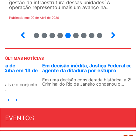
gestão da infraestrutura dessas unidades. A
operação representou mais um avanço na...
Publicado em: 09 de Abril de 2026
10
12
13
14
15
16
17
18
ÚLTIMAS NOTÍCIAS
Em decisão inédita, Justiça Federal condena ex-
agente da ditadura por estupro
Em uma decisão considerada histórica, a 2ª Vara Federal
Criminal do Rio de Janeiro condenou o...
EVENTOS
AGOSTO 2026