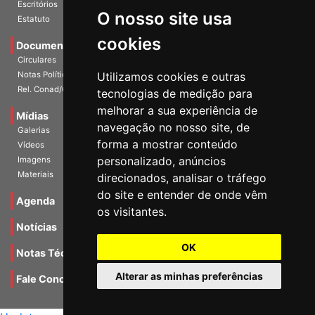
Estatuto
O nosso site usa
Documentos
cookies
Circulares
Notas Políticas
Utilizamos cookies e outras
Rel. Conad/Congresso
tecnologias de medição para
Mídias
melhorar a sua experiência de
Galerias
navegação no nosso site, de
Vídeos
forma a mostrar conteúdo
Imagens
personalizado, anúncios
Materiais
direcionados, analisar o tráfego
Agenda
do site e entender de onde vêm
os visitantes.
Notícias
Notas Técnicas
OK
Fale Conocsco
Alterar as minhas preferências
MANTIDO POR Camaleão Soft
Update cookies preferences