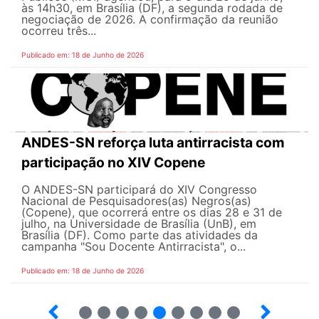
às 14h30, em Brasília (DF), a segunda rodada de
negociação de 2026. A confirmação da reunião
ocorreu três...
Publicado em: 18 de Junho de 2026
ANDES-SN reforça luta antirracista com
participação no XIV Copene
O ANDES-SN participará do XIV Congresso
Nacional de Pesquisadores(as) Negros(as)
(Copene), que ocorrerá entre os dias 28 e 31 de
julho, na Universidade de Brasília (UnB), em
Brasília (DF). Como parte das atividades da
campanha "Sou Docente Antirracista", o...
Publicado em: 18 de Junho de 2026
2
3
4
5
6
7
8
9
10