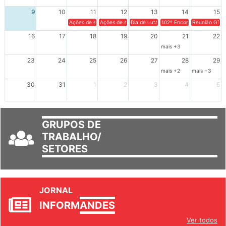
9
10
11
12
13
14
15
Ações de solidariedade a Cuba no Rio Grande do Sul - 100 anos 
Ações de solidariedade a Cuba no Rio Grande do Su
Dia de Luta em Defesa de Cuba e da S
102º Encontro da Regional
Reunião GTPE
16
17
18
19
20
21
22
mais +3
23
24
25
26
27
28
29
mais +2
mais +3
30
31
1
2
3
4
5
GRUPOS DE
TRABALHO/
SETORES
JORNAL
INFORM
ANDES
Ver todos