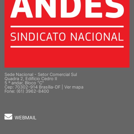
Sede Nacional - Setor Comercial Sul
Quadra 2, Edifício Cedro II
5 º andar, Bloco "C"
Cep: 70302-914 Brasília-DF |
Ver mapa
Fone: (61) 3962-8400
WEBMAIL