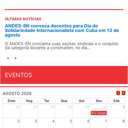
ÚLTIMAS NOTÍCIAS
ANDES-SN convoca docentes para Dia de
Solidariedade Internacionalista com Cuba em 13 de
agosto
O ANDES-SN conclama suas seções sindicais e o conjunto
da categoria docente a construírem, no dia...
EVENTOS
AGOSTO 2026
Dom
Seg
Ter
Qua
Qui
Sex
Sáb
26
27
28
29
30
31
1
XIV Congresso Brasileiro 
2
3
4
5
6
7
8