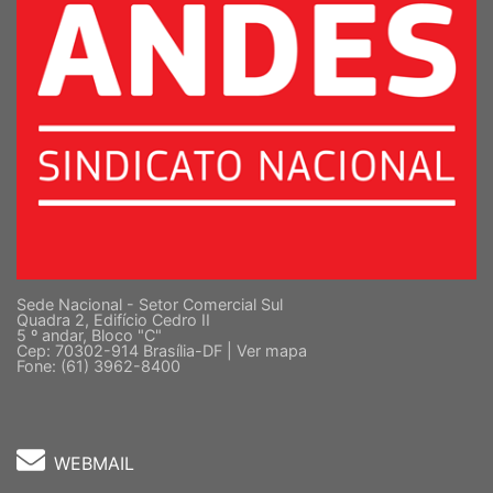
Sede Nacional - Setor Comercial Sul
Quadra 2, Edifício Cedro II
5 º andar, Bloco "C"
Cep: 70302-914 Brasília-DF |
Ver mapa
Fone: (61) 3962-8400
WEBMAIL