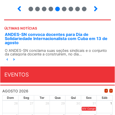
3
4
5
6
7
8
9
10
ÚLTIMAS NOTÍCIAS
ANDES-SN convoca docentes para Dia de
Solidariedade Internacionalista com Cuba em 13 de
agosto
O ANDES-SN conclama suas seções sindicais e o conjunto
da categoria docente a construírem, no dia...
EVENTOS
AGOSTO 2026
Dom
Seg
Ter
Qua
Qui
Sex
Sáb
26
27
28
29
30
31
1
XIV Congresso Brasileiro 