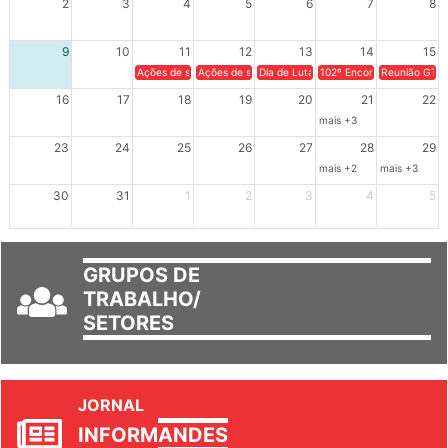
2
3
4
5
6
7
8
9
10
11
12
13
14
15
Ações de solidariedade a Cuba no Rio Grande do Sul - 100 anos 
Ações de solidariedade a Cuba no Rio Grande do Su
Dia de Luta em Defesa de Cuba e da S
102º Encontro da Regional
Reunião GTPE
16
17
18
19
20
21
22
mais +3
23
24
25
26
27
28
29
mais +2
mais +3
30
31
1
2
3
4
5
GRUPOS DE
TRABALHO/
SETORES
JORNAL