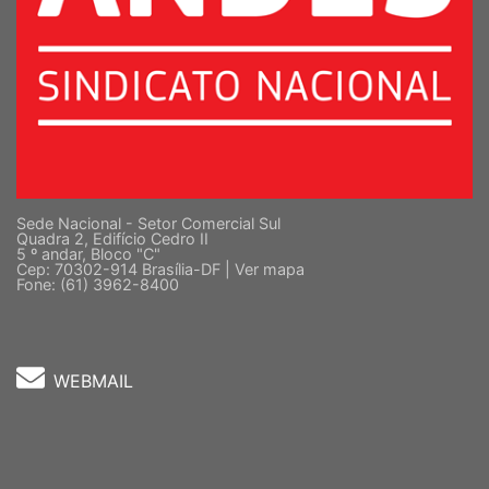
Sede Nacional - Setor Comercial Sul
Quadra 2, Edifício Cedro II
5 º andar, Bloco "C"
Cep: 70302-914 Brasília-DF |
Ver mapa
Fone: (61) 3962-8400
WEBMAIL