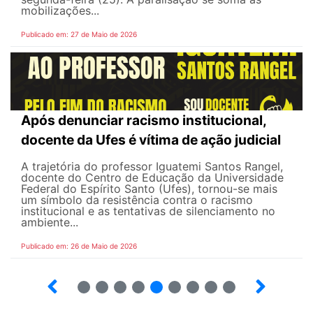
mobilizações...
Publicado em: 27 de Maio de 2026
Após denunciar racismo institucional,
docente da Ufes é vítima de ação judicial
A trajetória do professor Iguatemi Santos Rangel,
docente do Centro de Educação da Universidade
Federal do Espírito Santo (Ufes), tornou-se mais
um símbolo da resistência contra o racismo
institucional e as tentativas de silenciamento no
ambiente...
Publicado em: 26 de Maio de 2026
4
5
6
7
8
9
10
12