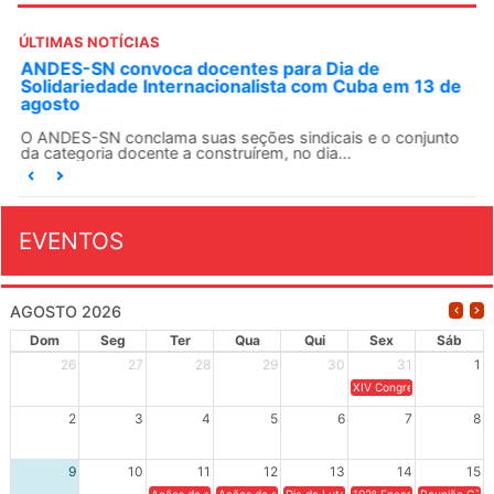
ÚLTIMAS NOTÍCIAS
ANDES-SN convoca docentes para Dia de
Solidariedade Internacionalista com Cuba em 13 de
agosto
O ANDES-SN conclama suas seções sindicais e o conjunto
da categoria docente a construírem, no dia...
EVENTOS
AGOSTO 2026
Dom
Seg
Ter
Qua
Qui
Sex
Sáb
26
27
28
29
30
31
1
XIV Congresso Brasileiro 
2
3
4
5
6
7
8
9
10
11
12
13
14
15