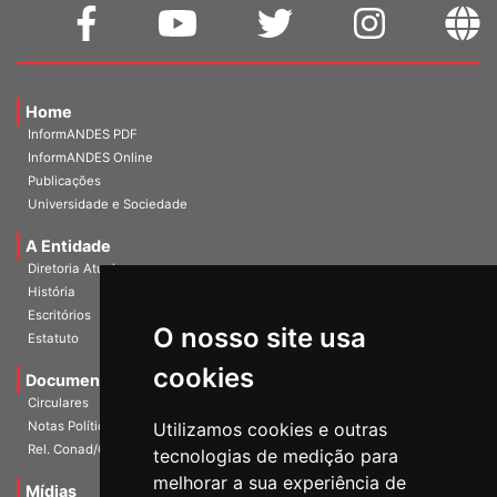
Home
InformANDES PDF
InformANDES Online
Publicações
Universidade e Sociedade
A Entidade
Diretoria Atual
História
O nosso site usa
Escritórios
Estatuto
cookies
Documentos
Circulares
Utilizamos cookies e outras
Notas Políticas
tecnologias de medição para
Rel. Conad/Congresso
melhorar a sua experiência de