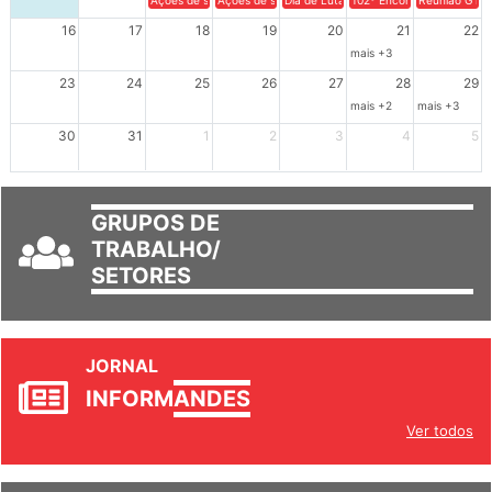
Ações de solidariedade a Cuba no Rio Grande do Sul - 100 anos 
Ações de solidariedade a Cuba no Rio Grande do Su
Dia de Luta em Defesa de Cuba e da S
102º Encontro da Regional
Reunião GTPE
16
17
18
19
20
21
22
mais +3
23
24
25
26
27
28
29
mais +2
mais +3
30
31
1
2
3
4
5
GRUPOS DE
TRABALHO/
SETORES
JORNAL
INFORM
ANDES
Ver todos