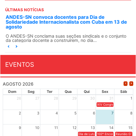
ÚLTIMAS NOTÍCIAS
ANDES-SN convoca docentes para Dia de
Solidariedade Internacionalista com Cuba em 13 de
agosto
O ANDES-SN conclama suas seções sindicais e o conjunto
da categoria docente a construírem, no dia...
EVENTOS
AGOSTO 2026
Dom
Seg
Ter
Qua
Qui
Sex
Sáb
26
27
28
29
30
31
1
XIV Congresso Brasileiro 
2
3
4
5
6
7
8
9
10
11
12
13
14
15