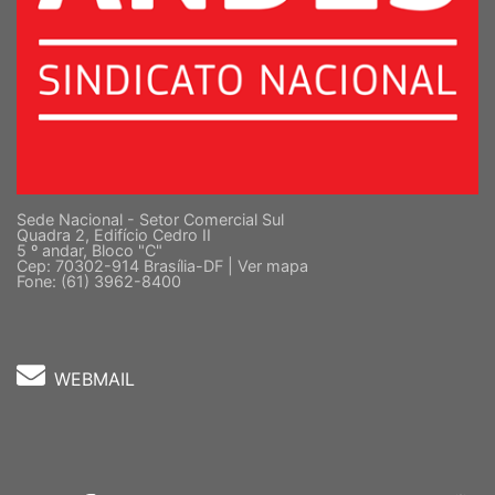
Sede Nacional - Setor Comercial Sul
Quadra 2, Edifício Cedro II
5 º andar, Bloco "C"
Cep: 70302-914 Brasília-DF |
Ver mapa
Fone: (61) 3962-8400
WEBMAIL