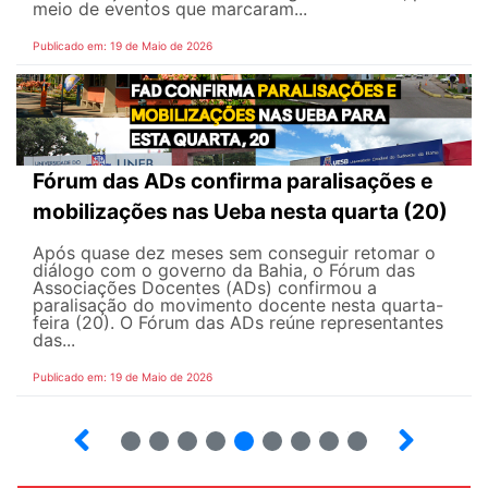
meio de eventos que marcaram...
Publicado em: 19 de Maio de 2026
Fórum das ADs confirma paralisações e
mobilizações nas Ueba nesta quarta (20)
Após quase dez meses sem conseguir retomar o
diálogo com o governo da Bahia, o Fórum das
Associações Docentes (ADs) confirmou a
paralisação do movimento docente nesta quarta-
feira (20). O Fórum das ADs reúne representantes
das...
Publicado em: 19 de Maio de 2026
5
6
7
8
9
10
12
13