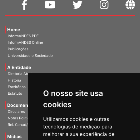
Home
InformANDES PDF
InformANDES Online
Publicações
Universidade e Sociedade
A Entidade
Diretoria Atual
História
O nosso site usa
Escritórios
Estatuto
cookies
Documentos
Circulares
Utilizamos cookies e outras
Notas Políticas
tecnologias de medição para
Rel. Conad/Congresso
melhorar a sua experiência de