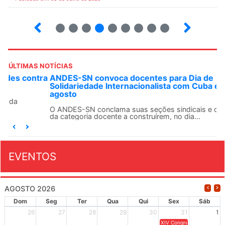
2
3
4
5
6
7
8
9
ÚLTIMAS NOTÍCIAS
ANDES-SN convoca docentes para Dia de
Solidariedade Internacionalista com Cuba em 13 de
agosto
O ANDES-SN conclama suas seções sindicais e o conjunto
da categoria docente a construírem, no dia...
EVENTOS
AGOSTO 2026
Dom
Seg
Ter
Qua
Qui
Sex
Sáb
26
27
28
29
30
31
1