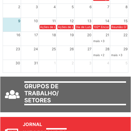
XIV Congresso Brasileiro 
2
3
4
5
6
7
8
9
10
11
12
13
14
15
Ações de solidariedade a Cuba no Rio Grande do Sul - 100 anos 
Ações de solidariedade a Cuba no Rio Grande do Su
Dia de Luta em Defesa de Cuba e da S
102º Encontro da Regional
Reunião GTPE
16
17
18
19
20
21
22
mais +3
23
24
25
26
27
28
29
mais +2
mais +3
30
31
1
2
3
4
5
GRUPOS DE
TRABALHO/
SETORES
JORNAL