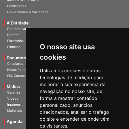
Publicações
Universidade e Sociedade
A Entidade
Diretoria Atual
História
Escritórios
Estatuto
O nosso site usa
Documentos
cookies
Circulares
Notas Políticas
Utilizamos cookies e outras
Rel. Conad/Congresso
tecnologias de medição para
Mídias
melhorar a sua experiência de
Galerias
navegação no nosso site, de
Vídeos
forma a mostrar conteúdo
Imagens
personalizado, anúncios
Materiais
direcionados, analisar o tráfego
Agenda
do site e entender de onde vêm
os visitantes.
Notícias