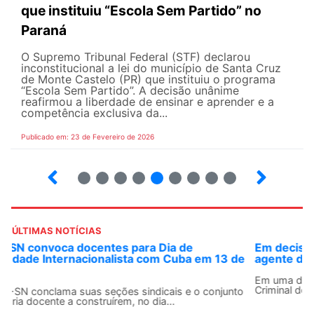
que instituiu “Escola Sem Partido” no
Paraná
O Supremo Tribunal Federal (STF) declarou
inconstitucional a lei do município de Santa Cruz
de Monte Castelo (PR) que instituiu o programa
“Escola Sem Partido”. A decisão unânime
reafirmou a liberdade de ensinar e aprender e a
competência exclusiva da...
Publicado em: 23 de Fevereiro de 2026
15
16
17
18
19
20
21
22
23
ÚLTIMAS NOTÍCIAS
Em decisão inédita, Justiça Federal condena ex-
agente da ditadura por estupro
Em uma decisão considerada histórica, a 2ª Vara Federal
Criminal do Rio de Janeiro condenou o...