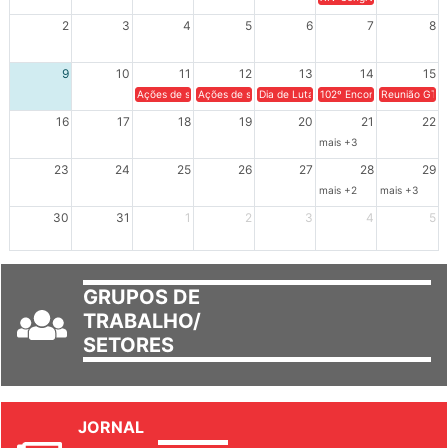
2
3
4
5
6
7
8
9
10
11
12
13
14
15
Ações de solidariedade a Cuba no Rio Grande do Sul - 100 anos 
Ações de solidariedade a Cuba no Rio Grande do Su
Dia de Luta em Defesa de Cuba e da S
102º Encontro da Regional
Reunião GTPE
16
17
18
19
20
21
22
mais +3
23
24
25
26
27
28
29
mais +2
mais +3
30
31
1
2
3
4
5
GRUPOS DE
TRABALHO/
SETORES
JORNAL