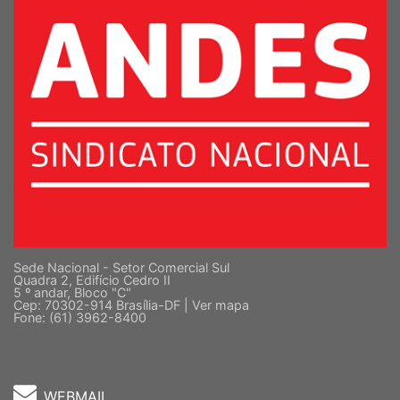
Sede Nacional - Setor Comercial Sul
Quadra 2, Edifício Cedro II
5 º andar, Bloco "C"
Cep: 70302-914 Brasília-DF |
Ver mapa
Fone: (61) 3962-8400
WEBMAIL