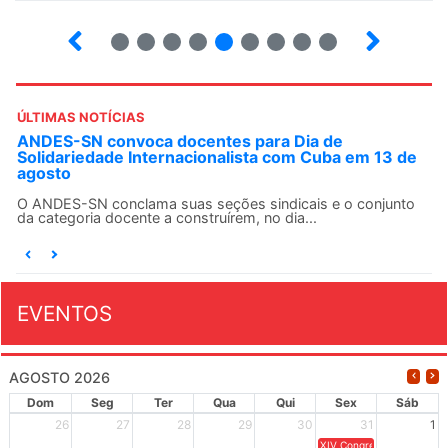
4
5
6
7
8
9
10
12
ÚLTIMAS NOTÍCIAS
ANDES-SN convoca docentes para Dia de
Solidariedade Internacionalista com Cuba em 13 de
agosto
O ANDES-SN conclama suas seções sindicais e o conjunto
da categoria docente a construírem, no dia...
EVENTOS
AGOSTO 2026
Dom
Seg
Ter
Qua
Qui
Sex
Sáb
26
27
28
29
30
31
1
XIV Congresso Brasileiro 