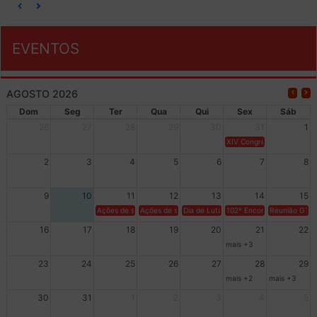
EVENTOS
AGOSTO 2026
Dom
Seg
Ter
Qua
Qui
Sex
Sáb
26
27
28
29
30
31
1
XIV Congresso Brasileiro 
2
3
4
5
6
7
8
9
10
11
12
13
14
15
Ações de solidariedade a Cuba no Rio Grande do Sul - 100 anos 
Ações de solidariedade a Cuba no Rio Grande do Su
Dia de Luta em Defesa de Cuba e da S
102º Encontro da Regional
Reunião GTPE
16
17
18
19
20
21
22
mais +3
23
24
25
26
27
28
29
mais +2
mais +3
30
31
1
2
3
4
5