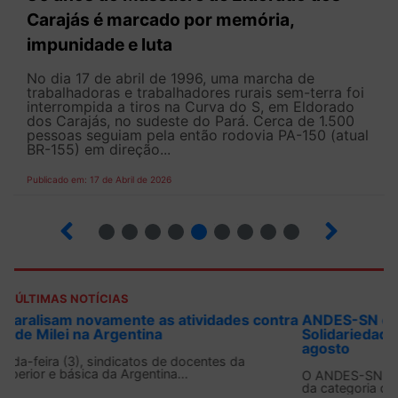
Carajás é marcado por memória,
impunidade e luta
No dia 17 de abril de 1996, uma marcha de
trabalhadoras e trabalhadores rurais sem-terra foi
interrompida a tiros na Curva do S, em Eldorado
dos Carajás, no sudeste do Pará. Cerca de 1.500
pessoas seguiam pela então rodovia PA-150 (atual
BR-155) em direção...
Publicado em: 17 de Abril de 2026
9
10
12
13
14
15
16
17
ÚLTIMAS NOTÍCIAS
ANDES-SN convoca docentes para Dia de
Solidariedade Internacionalista com Cuba em 13 de
agosto
O ANDES-SN conclama suas seções sindicais e o conjunto
da categoria docente a construírem, no dia...