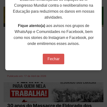
Publicado em: 17 de Abril de 2026
Congresso Mundial contra o neoliberalismo na
Educação para reduzirmos os danos em nossas
atividades.
Fique atento(a)
aos avisos nos grupos de
Novo Plano Nacional de Educação adia
WhatsApp e Comunidades no Facebook, bem
metas e pode comprometer educação
como nos stories do Instagram e Facebook, por
pública
onde emitiremos esses avisos.
O presidente Luiz Inácio Lula da Silva sancionou,
sem vetos, na última quarta-feira (15), a lei que
Fechar
institui o novo Plano Nacional de Educação (PNE)
para os próximos dez anos. O texto foi publicado
no Diário Oficial da União na forma da Lei nº...
Publicado em: 17 de Abril de 2026
30 anos do Massacre de Eldorado dos