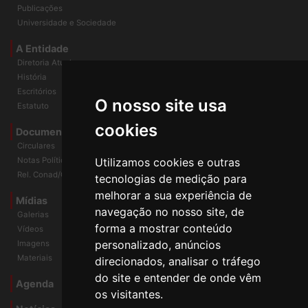
InformANDES Online
Publicações
Universidade e Sociedade
A Entidade
Diretoria Atual
História
O nosso site usa
Escritórios
Estatuto
cookies
Documentos
Circulares
Utilizamos cookies e outras
Notas Políticas
tecnologias de medição para
Rel. Conad/Congresso
melhorar a sua experiência de
navegação no nosso site, de
Mídias
Galerias
forma a mostrar conteúdo
Vídeos
personalizado, anúncios
Imagens
direcionados, analisar o tráfego
Materiais
do site e entender de onde vêm
os visitantes.
Agenda