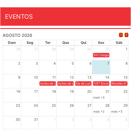
EVENTOS
AGOSTO 2026
Dom
Seg
Ter
Qua
Qui
Sex
Sáb
26
27
28
29
30
31
1
XIV Congresso Brasileiro 
2
3
4
5
6
7
8
9
10
11
12
13
14
15
Ações de solidariedade a Cuba no Rio Grande do Sul - 100 anos 
Ações de solidariedade a Cuba no Rio Grande do Su
Dia de Luta em Defesa de Cuba e da S
102º Encontro da Regional
Reunião GTPE
16
17
18
19
20
21
22
mais +3
23
24
25
26
27
28
29
mais +2
mais +3
30
31
1
2
3
4
5