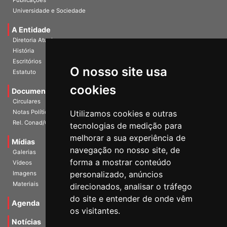
Publicações
Universidade e Sociedade
A Entidade
Diretoria Atual
História
O nosso site usa
Escritórios
Estatuto
cookies
Documentos
Circulares
Utilizamos cookies e outras
Notas Políticas
tecnologias de medição para
Rel. Conad/Congresso
melhorar a sua experiência de
navegação no nosso site, de
Mídias
Galerias
forma a mostrar conteúdo
Vídeos
personalizado, anúncios
Imagens
direcionados, analisar o tráfego
Materiais
do site e entender de onde vêm
os visitantes.
Agenda