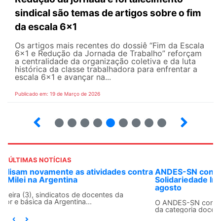
sindical são temas de artigos sobre o fim
da escala 6x1
Os artigos mais recentes do dossiê “Fim da Escala
6×1 e Redução da Jornada de Trabalho” reforçam
a centralidade da organização coletiva e da luta
histórica da classe trabalhadora para enfrentar a
escala 6x1 e avançar na...
Publicado em: 19 de Março de 2026
12
13
14
15
16
17
18
19
20
ÚLTIMAS NOTÍCIAS
ANDES-SN convoca docentes para Dia de
Solidariedade Internacionalista com Cuba em 13 de
agosto
O ANDES-SN conclama suas seções sindicais e o conjunto
da categoria docente a construírem, no dia...