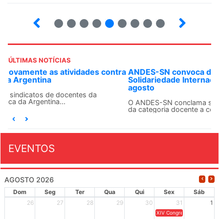
6
7
8
9
10
12
13
14
ÚLTIMAS NOTÍCIAS
ANDES-SN convoca docentes para Dia de
Solidariedade Internacionalista com Cuba em 13 de
agosto
O ANDES-SN conclama suas seções sindicais e o conjunto
da categoria docente a construírem, no dia...
EVENTOS
AGOSTO 2026
Dom
Seg
Ter
Qua
Qui
Sex
Sáb
26
27
28
29
30
31
1