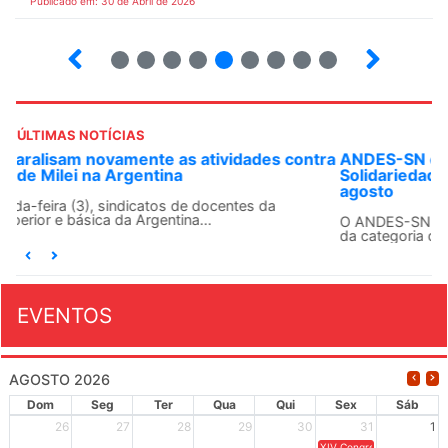
Publicado em: 30 de Abril de 2026
7
8
9
10
12
13
14
15
ÚLTIMAS NOTÍCIAS
ANDES-SN convoca docentes para Dia de
Solidariedade Internacionalista com Cuba em 13 de
agosto
O ANDES-SN conclama suas seções sindicais e o conjunto
da categoria docente a construírem, no dia...
EVENTOS
AGOSTO 2026
Dom
Seg
Ter
Qua
Qui
Sex
Sáb
26
27
28
29
30
31
1