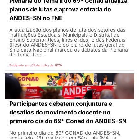
Plenária do Tema II do 69º Conad atualiza
planos de lutas e aprova entrada do
ANDES-SN no FNE
A atualização dos planos de luta dos setores das
Instituições Estaduais, Municipais e Distrital de
Ensino Superior (Iees, Imes e Ides) e das Federais
(Ifes) do ANDES-SN e do plano de lutas geral do
Sindicato Nacional marcou os debates da Plenária
do Tema II do...
Publicado em: 05 de Julho de 2026
Participantes debatem conjuntura e
desafios do movimento docente no
primeiro dia do 69º Conad do ANDES-SN
No primeiro dia do 69º CONAD do ANDES-SN,
sexta-feira (3), realizado em São Luís (MA), a