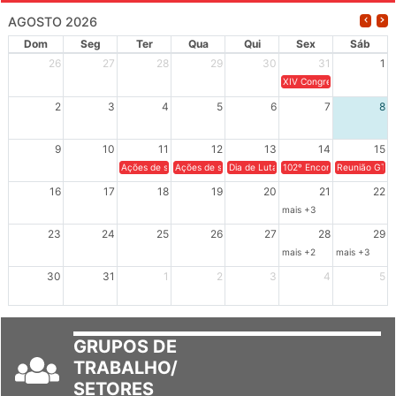
AGOSTO 2026
Dom
Seg
Ter
Qua
Qui
Sex
Sáb
26
27
28
29
30
31
1
XIV Congresso Brasileiro 
2
3
4
5
6
7
8
9
10
11
12
13
14
15
Ações de solidariedade a Cuba no Rio Grande do Sul - 100 anos 
Ações de solidariedade a Cuba no Rio Grande do Su
Dia de Luta em Defesa de Cuba e da S
102º Encontro da Regional
Reunião GTPE
16
17
18
19
20
21
22
mais +3
23
24
25
26
27
28
29
mais +2
mais +3
30
31
1
2
3
4
5
GRUPOS DE
TRABALHO/