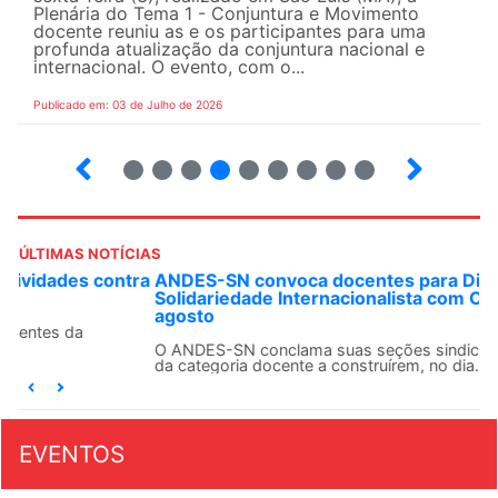
Plenária do Tema 1 - Conjuntura e Movimento
docente reuniu as e os participantes para uma
profunda atualização da conjuntura nacional e
internacional. O evento, com o...
Publicado em: 03 de Julho de 2026
2
3
4
5
6
7
8
9
ÚLTIMAS NOTÍCIAS
ANDES-SN convoca docentes para Dia de
Solidariedade Internacionalista com Cuba em 13 de
agosto
O ANDES-SN conclama suas seções sindicais e o conjunto
da categoria docente a construírem, no dia...
EVENTOS