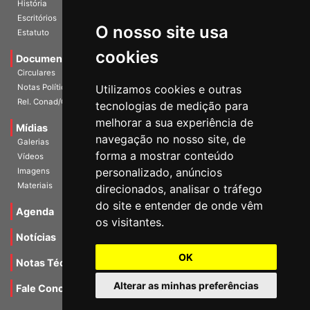
História
O nosso site usa
Escritórios
Estatuto
cookies
Documentos
Circulares
Utilizamos cookies e outras
Notas Políticas
tecnologias de medição para
Rel. Conad/Congresso
melhorar a sua experiência de
navegação no nosso site, de
Mídias
Galerias
forma a mostrar conteúdo
Vídeos
personalizado, anúncios
Imagens
direcionados, analisar o tráfego
Materiais
do site e entender de onde vêm
os visitantes.
Agenda
Notícias
OK
Notas Técnicas
Alterar as minhas preferências
Fale Conocsco