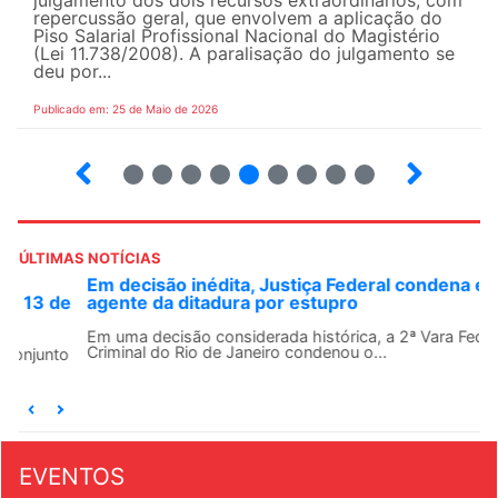
repercussão geral, que envolvem a aplicação do
Piso Salarial Profissional Nacional do Magistério
(Lei 11.738/2008). A paralisação do julgamento se
deu por...
Publicado em: 25 de Maio de 2026
4
5
6
7
8
9
10
12
ÚLTIMAS NOTÍCIAS
Em decisão inédita, Justiça Federal condena ex-
agente da ditadura por estupro
Em uma decisão considerada histórica, a 2ª Vara Federal
Criminal do Rio de Janeiro condenou o...
EVENTOS