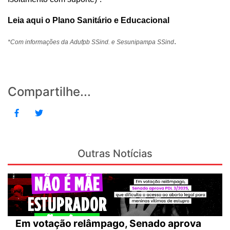
Leia aqui o Plano Sanitário e Educacional
.
*Com informações da Adufpb SSind. e Sesunipampa SSind
Compartilhe...
Outras Notícias
Em votação relâmpago, Senado aprova