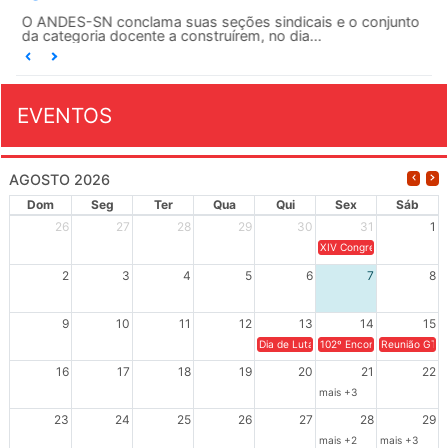
O ANDES-SN conclama suas seções sindicais e o conjunto
da categoria docente a construírem, no dia...
EVENTOS
AGOSTO 2026
Dom
Seg
Ter
Qua
Qui
Sex
Sáb
26
27
28
29
30
31
1
XIV Congresso Brasileiro 
2
3
4
5
6
7
8
9
10
11
12
13
14
15
Dia de Luta em Defesa de Cuba e da S
102º Encontro da Regional
Reunião GTPE
16
17
18
19
20
21
22
mais +3
23
24
25
26
27
28
29