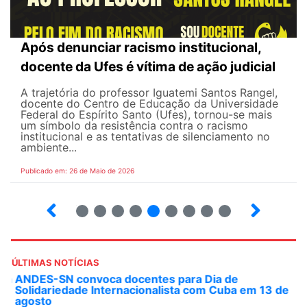
Após denunciar racismo institucional,
docente da Ufes é vítima de ação judicial
A trajetória do professor Iguatemi Santos Rangel,
docente do Centro de Educação da Universidade
Federal do Espírito Santo (Ufes), tornou-se mais
um símbolo da resistência contra o racismo
institucional e as tentativas de silenciamento no
ambiente...
Publicado em: 26 de Maio de 2026
4
5
6
7
8
9
10
12
ÚLTIMAS NOTÍCIAS
ANDES-SN convoca docentes para Dia de
Solidariedade Internacionalista com Cuba em 13 de
agosto