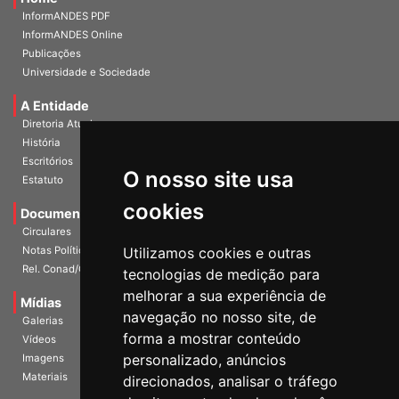
Home
InformANDES PDF
InformANDES Online
Publicações
Universidade e Sociedade
A Entidade
Diretoria Atual
História
O nosso site usa
Escritórios
Estatuto
cookies
Documentos
Circulares
Utilizamos cookies e outras
Notas Políticas
tecnologias de medição para
Rel. Conad/Congresso
melhorar a sua experiência de
navegação no nosso site, de
Mídias
Galerias
forma a mostrar conteúdo
Vídeos
personalizado, anúncios
Imagens
direcionados, analisar o tráfego
Materiais